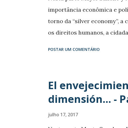
enfermedades que aparecen de
importância econômica e polí
funcionales que tienen son mu
torno da “silver economy”, a 
os direitos humanos, a cidada
damos la vuelta al discurso 
POSTAR UM COMENTÁRIO
el sistema social? J.F.M.: Yo
venga por el porcentaje, que
Cada vez tendrá más influenc
El envejecimien
solo económico sino también 
dimensión... - P
importancia dentro de la soci
número, mayor porcentaje. M.S
julho 17, 2017
momento hay una expectativa,