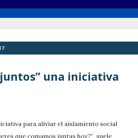
17
untos” una iniciativa
iativa para aliviar el aislamiento social
ieres que comamos juntas hoy?” suele