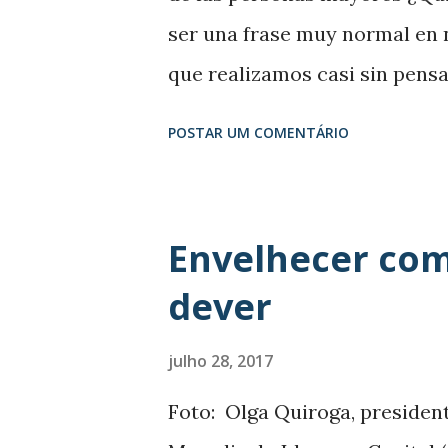
s
ser una frase muy normal en nu
que realizamos casi sin pensar
habitual, lo normal en tu día 
POSTAR UM COMENTÁRIO
quien hablar o compartir ese 
muchas personas mayores de n
comida y se encuentran solas 
Envelhecer com
necesaria para llevar a cabo 
dever
casos son analizados y atendi
la capital, intentando dar una
julho 28, 2017
para que estas personas dejen
Foto: Olga Quiroga, presiden
Ayuntamiento de Madrid viene