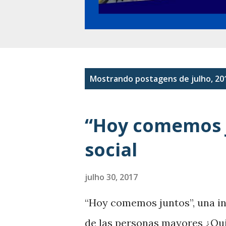
P
Mostrando postagens de julho, 20
o
s
“Hoy comemos j
t
social
a
g
julho 30, 2017
e
“Hoy comemos juntos”, una inic
n
de las personas mayores ¿Qu