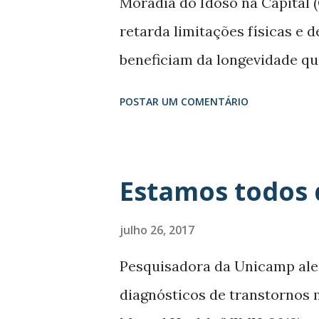
Moradia do Idoso na Capital 
programas para que las y los 
retarda limitações físicas e 
puedan recuperar ...
beneficiam da longevidade q
humano experiente, dizem esp
POSTAR UM COMENTÁRIO
Quiroga, de 80 anos, se levan
Savério, na região sudeste de 
centro. Quando chega ao edif
Estamos todos 
manivela do antigo elevador pa
número oito, que funciona o 
julho 26, 2017
aposentada. Dezenas de pasta
Pesquisadora da Unicamp ale
tentam catalogar os cerca d
diagnósticos de transtornos m
residências compartilhadas. 