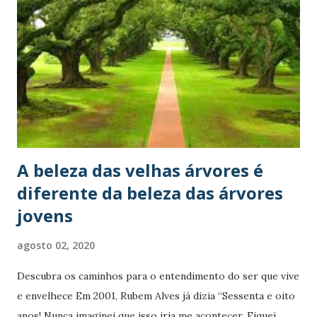
passou e tá louco pra ter um filho, e eu já tenho netos.
Aconteceu de repente, o personagem do Kafka acordou
incerto, eu acordei idoso, e olha que eu ando, corro, subo
escadas e sonho como antes. Então o quê que mudou?
Minha saúde e minha energia são as mesmas, então o quê
que mudou? Bom, a unica coisa que eu sei que mudou
mesmo foi o tal do ego, a gente vai descobrindo que não...
A beleza das velhas árvores é
diferente da beleza das árvores
jovens
agosto 02, 2020
Descubra os caminhos para o entendimento do ser que vive
e envelhece Em 2001, Rubem Alves já dizia “Sessenta e oito
anos! Nunca imaginei que isso iria me acontecer. Fiquei