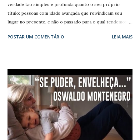
verdade tão simples e profunda quanto o seu próprio
título: pessoas com idade avançada que reivindicam seu
lugar no presente, e não o passado para o qual tendemos a
relegá-los. A câmera de Lorenzo Hagerman seguiu de
POSTAR UM COMENTÁRIO
LEIA MAIS
perto homens e mulheres com mais de 86 anos de idade, de
sete países em três continentes, cujo denominador comum
é a plenitude com a qual eles desfrutam de sua existência.
Todo o "velho" cativante do documentário revela o segredo
da sabedoria ancestral e que, sabendo que não têm mais
nada, vivem todos os dias pelo que é: um presente que é
por isso que se chama presente. Nada mais. Comentário do
Blog: Um super documentário onde o Diretor nos convida
a enfrentarmos a nossa existência seguindo as minhas
máximas preferidas: Velhice não é doença; Viver o presente
é fundamental e finalmente Aprender a envelhecer é
preciso. A tradução é livre para o texto e o original pode