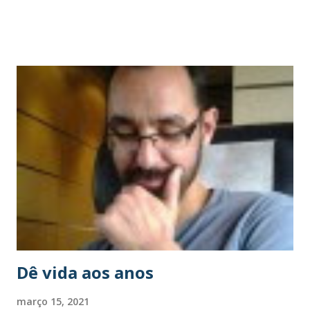
brancos, para as rugas ao redor dos nossos olhos, e
concluem que essas coisas nos caem bem – as mesmas
coisas que, nelas, são percebidas como sinais detestáveis da
passagem do tempo. Na condição de um sujeito que começa
a ficar grisalho e que só enxerga as rugas ao redor dos
próprios olhos quando põe óculos de leitura, eu gostaria
de dizer algumas coisas sobre esse assunto. A primeira é:
obrigado. Obrigado às mulheres por serem generosas e
encontrarem charme nos sinais de decadência que nos
assustam. A gente olha no espelho e fica contrariado com o
que vê, mas o olhar de vocês, de alguma maneira, sinaliza
que está tudo bem – que ainda somos desejáveis, embora já
não sejamos jovens. Ac...
Dê vida aos anos
março 15, 2021