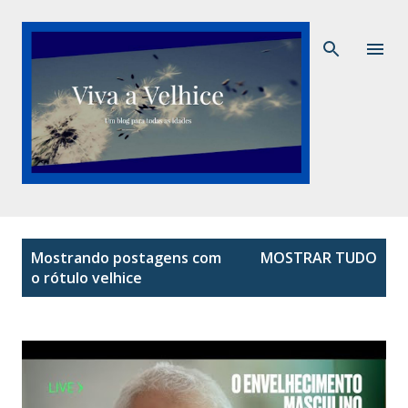
Pular para o conteúdo principal
P
Mostrando postagens com
MOSTRAR TUDO
o
o rótulo
velhice
s
t
a
g
e