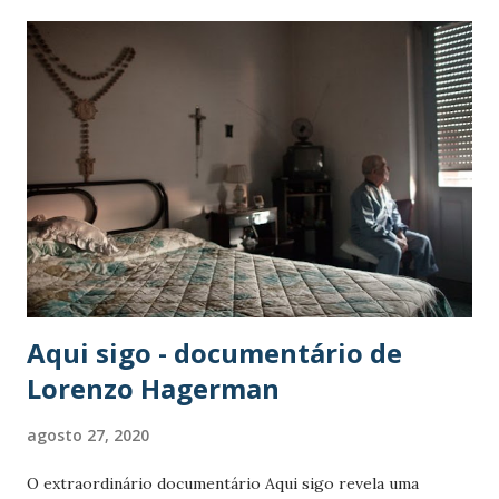
magnífica entrevista e inspire-se para essa caminhada.
Maria Seruya e as suas Velhas Bonitonas – “Ousar ser quem
somos.” Falando da Maria Seruya “Velha Bonitona”, acha que
este projeto alterou a sua forma de pensar e até
compreender melhor a sua própria caminhada em direção à
velhice? É a sua própria “coach” de desenvolvimento
pessoal? O envelhecimento nunca foi algo que me
assustasse, sempre foi algo que admirei muito. Penso que
se deve aos exemplos de vida inacreditáveis na minha
família, nomeadamente de Mulheres, que se...
Aqui sigo - documentário de
Lorenzo Hagerman
agosto 27, 2020
O extraordinário documentário Aqui sigo revela uma