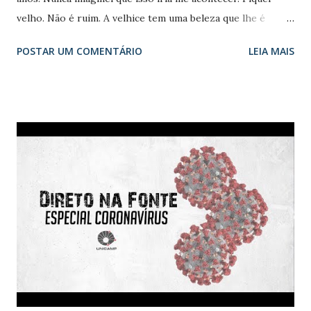
velho. Não é ruim. A velhice tem uma beleza que lhe é
própria. A beleza das velhas árvores é diferente da beleza
POSTAR UM COMENTÁRIO
LEIA MAIS
das árvores jovens. Triste é quando as velhas árvores,
cegas para a sua própria beleza, começam a imitar a beleza
das árvores jovens. Aí acontece o grotesco”.Olavo Bilac
também traz-nos esta reflexão em seu Poema: Velhas
Árvores Olha estas velhas árvores, mais belas Do que as
árvores novas, mais amigas: Tanto mais belas quanto mais
antigas, Vencedoras da idade e das procelas… O homem, a
fera, e o inseto, à sombra delas Vivem, livres de fomes e
fadigas; E em seus galhos abrigam-se as cantigas E os
amores das aves tagarelas. Não choremos, amigo, a
mocidade! Envelheçamos rindo! envelheçamos Como as
árvores fortes envelhecem: Na glória da alegria e da
bondade, Agasalhando os pássaros nos ramos, Dando
sombra e ...