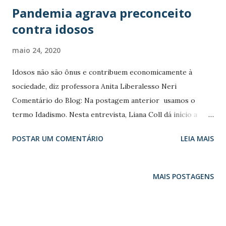
Pandemia agrava preconceito
contra idosos
maio 24, 2020
Idosos não são ônus e contribuem economicamente à
sociedade, diz professora Anita Liberalesso Neri
Comentário do Blog: Na postagem anterior usamos o
termo Idadismo. Nesta entrevista, Liana Coll dá início a
conversa mencionando os termos etarismo e ageísmo. O
POSTAR UM COMENTÁRIO
LEIA MAIS
idadismo vem do inglês "ageism" e não é mais do que a
discriminação à idade, uma forma de preconceito contra os
idosos. A maioria de nós reconhece que a discriminação é
MAIS POSTAGENS
desagradável em todas as suas formas, mas parece que há
alguns aspectos curiosos do envelhecimento que a tornam
diferente de outros tipos de discriminação. O