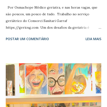
Por Osmachope Médico geriatra, e nas horas vagas, que
são poucos, um pouco de tudo. Trabalho no serviço
geriátrico do Consorci Sanitari Garraf
https://gericsg.com Um dos desafios da geriatria é
conseguir um envelhecimento o mais saudável possível, ou
POSTAR UM COMENTÁRIO
LEIA MAIS
como diz uma frase típica “dê vida aos anos, não anos à
vida”. É por isso que quase sempre que posso no Twitter
posto algo sobre #hazejercicio #muevete. Mas embora o
exercício seja uma das coisas que se deve fazer para "dar
vida aos anos", só isso não é suficiente para atingir este
objetivo. É por isso que quando a American Scientific
Society (AGS) publica um artigo especial para nos lembrar
de como "trazer os anos para a vida", não só acho
importante lê-lo, mas também acredito que devo tentar
para espalhar a palavra o mais amplamente possível. E é