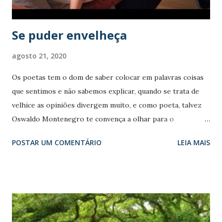
ser lido ao Clicar o endereço da Fonte. ...
Se puder envelheça
agosto 21, 2020
Os poetas tem o dom de saber colocar em palavras coisas
que sentimos e não sabemos explicar, quando se trata de
velhice as opiniões divergem muito, e como poeta, talvez
Oswaldo Montenegro te convença a olhar para o
envelhecimento com outro olhar, mais gentil com sua
POSTAR UM COMENTÁRIO
LEIA MAIS
história, mais feliz com seu presente. Leia: “A pergunta é,
que dia a gente fica velho? Não vem dizer que ‘aos poucos’,
colega, faz 5 minutos que eu tinha 17 anos e fui-me embora
de Brasília, pra mim meu primeiro show foi ontem, e hoje
eu tô na fila preferencial pra embarcar no avião. Tem um
garoto dentro de mim que não foi avisado de que o tempo