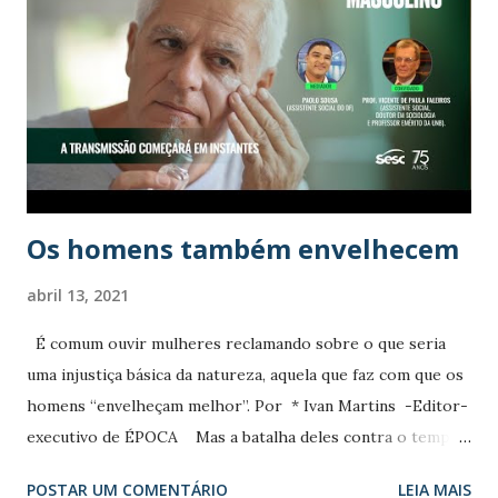
n
s
Os homens também envelhecem
abril 13, 2021
É comum ouvir mulheres reclamando sobre o que seria
uma injustiça básica da natureza, aquela que faz com que os
homens “envelheçam melhor”. Por * Ivan Martins -Editor-
executivo de ÉPOCA Mas a batalha deles contra o tempo
não é a da aparência Elas olham para os nossos cabelos
POSTAR UM COMENTÁRIO
LEIA MAIS