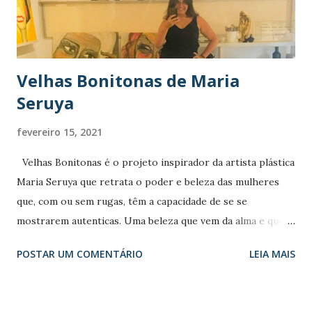
por isso que não só trago aqui, mas também em outro
grande blog como o #PildorasGBE de @semeg_es , onde
além de facilitar a atualização em artigos...
Velhas Bonitonas de Maria
Seruya
fevereiro 15, 2021
Velhas Bonitonas é o projeto inspirador da artista plástica
Maria Seruya que retrata o poder e beleza das mulheres
que, com ou sem rugas, têm a capacidade de se se
mostrarem autenticas. Uma beleza que vem da alma e que
resulta das histórias dos dias já vividos e da ousadia pela
POSTAR UM COMENTÁRIO
LEIA MAIS
vida vivida a cada momento tal como ela é, sem receio dos
dias por viver. Aprender a caminhar em direção à velhice,
conforme nos diz Maria Seruya, é fundamental! Leia esta