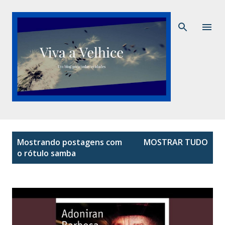
Pular para o conteúdo principal
P
Mostrando postagens com
MOSTRAR TUDO
o
o rótulo
samba
s
t
a
g
e