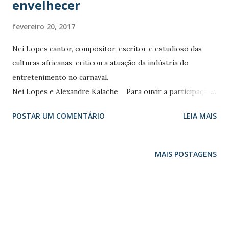
envelhecer
fevereiro 20, 2017
Nei Lopes cantor, compositor, escritor e estudioso das
culturas africanas, criticou a atuação da indústria do
entretenimento no carnaval.
Nei Lopes e Alexandre Kalache Para ouvir a participação
de Nei Lopes no 50+CBN com Alexandre Kalache, Mara
POSTAR UM COMENTÁRIO
LEIA MAIS
Luquet e Debora Freitas.do dia 18/02/2017, clik no link
Nei Lopes no 50+CBN Nei Braz Lopes, ou simplesmente
Nei Lopes, é um compositor, cantor, escritor e estudioso
MAIS POSTAGENS
das culturas africanas, no continente de origem e na
Diáspora africana. Notabilizou-se como sambista,
principalmente pela parceria com Wilson Moreira. Nasceu
em 9 de maio de 1942 (74 anos), em Irajá/RJ Aos 70
anos Nei Lopes lançaou três livros e se firmou como um