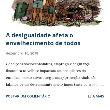
com uma acuidade que não pode ser ignorada. A pandemia
abalou profundamente tanto as rotinas diárias como as
expectativas e os planos de futuro e, consequentemente, as
percepções do passado. Dizia Aristóteles que a memór...
A desigualdade afeta o
envelhecimento de todos
dezembro 10, 2018
Condições socioeconômicas, emprego e segurança
financeira na velhice impactam um dos pilares do
envelhecimento ativo: a segurança/proteção Ainda não
falamos de um determinante muito importante para bem
envelhecer: os fatores socioeconômicos. Incluem-se aqui as
POSTAR UM COMENTÁRIO
LEIA MAIS
condições socioeconômicas da família e da comunidade, o
emprego e as condições de trabalho e a segurança