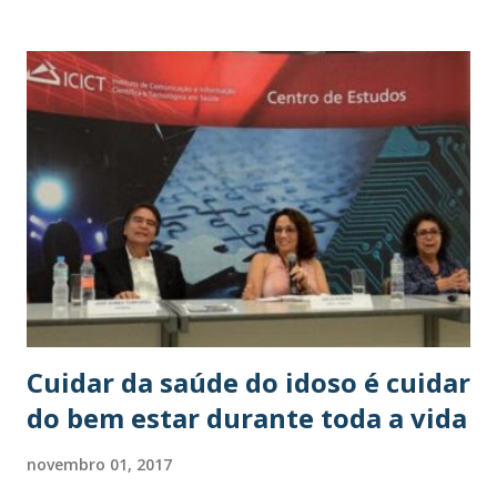
financeira na velhice. No conjunto, eles impactam — para o
bem ou para o mal — em um dos pilares centrais do
envelhecimento ativo: a segurança/proteção. Mas, inclua-
se nessa lista também a desigualdade social: viver em uma
sociedade mais desigual é ruim para todos, pois prejudica a
qualidade de vida não apenas dos que mais sofrem por estar
por baixo. Quanto mais ricos somos, maior a expectativa de
vida. Quanto maior a desigualdade, mais baixos são os
indicadores de saúde e bem-estar de todos, pobres e ricos
Os dados não deixam dúvida quanto à essa relação. Veja a
seguir o que mostram dois estudos, um na Inglaterra ,
condu...
Cuidar da saúde do idoso é cuidar
do bem estar durante toda a vida
novembro 01, 2017