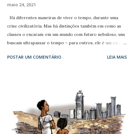
n
maio 24, 2021
s
Há diferentes maneiras de viver o tempo, durante uma
crise civilizatória. Mas há distinções também em como as
classes o encaram: em um mundo com futuro nebuloso, uns
buscam ultrapassar o tempo – para outros, ele é um carro
na contramão… As dificuldades em explicar, interpretar ou
POSTAR UM COMENTÁRIO
LEIA MAIS
viver o tempo são diferentes versões da mesma dificuldade
em lidar com o enigma do tempo. Esta dificuldade vem de
longe. Já Santo Agostinho afirmava, “o que é então o
tempo? Se ninguém me perguntar, eu sei. Se alguém me
perguntar, eu não sei responder”. O tempo partilha com o
corpo esta insondável característica de nada poder ser
pensado sem ele e, no entanto, de ser ele próprio
relativamente pouco pensado pela reflexão humanística ou
científica. O tempo atual impõe-nos o enigma do tempo