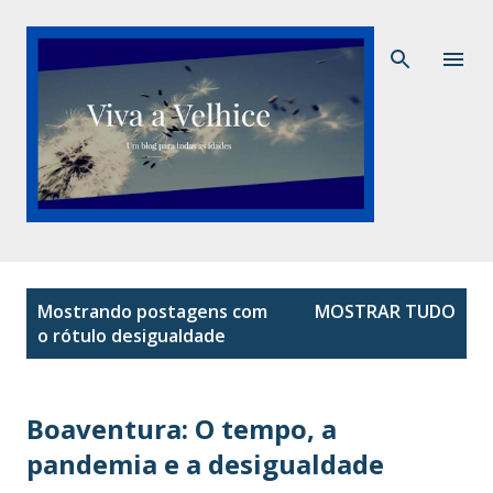
Pular para o conteúdo principal
P
Mostrando postagens com
MOSTRAR TUDO
o
o rótulo
desigualdade
s
t
a
Boaventura: O tempo, a
g
pandemia e a desigualdade
e