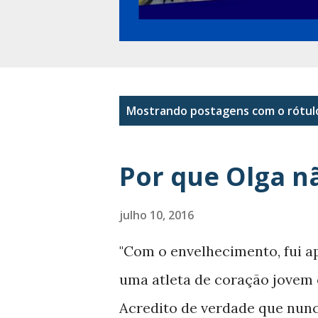
P
Mostrando postagens com o rótu
o
s
Por que Olga n
t
a
julho 10, 2016
g
"Com o envelhecimento, fui a
e
uma atleta de coração jovem 
n
Acredito de verdade que nunc