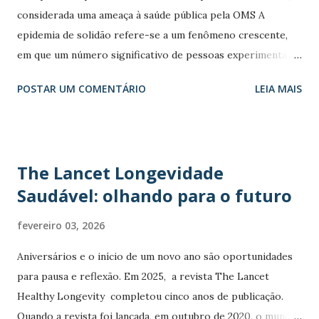
comportamento muito mais ativo, de forma a se
considerada uma ameaça à saúde pública pela OMS A
reconhecer como uma pessoa adulta, mas não velha. Diante
epidemia de solidão refere-se a um fenômeno crescente,
da rápida transição demográfica no Brasil, com um
em que um número significativo de pessoas experimenta
envelhecimento populaciona...
uma sensação constante de isolamento social e desconexão
POSTAR UM COMENTÁRIO
LEIA MAIS
emocional, mesmo em ambientes urbanizados e repletos de
interações. De acordo com a Organização Mundial da Saúde
(OMS), a epidemia de solidão é uma ameaça à saúde pública.
Este fenômeno tem sido amplamente estudado e preocupa
The Lancet Longevidade
especialistas da saúde, pois afeta não apenas o bem-estar
Saudável: olhando para o futuro
psicológico, mas também a saúde física. Uma pesquisa
realizada pela Gallup em cerca de 142 países apontou que
fevereiro 03, 2026
uma em cada quatro pessoas lidam com a solidão severa,
enquanto a mesma quantidade enfrenta a solidão moderada,
Aniversários e o início de um novo ano são oportunidades
sendo que os jovens entre 19 e 29 anos são os mais
para pausa e reflexão. Em 2025, a revista The Lancet
afetados. “Da mesma forma que outros desafios de saúde
Healthy Longevity completou cinco anos de publicação.
pública, a epidemia de solidão requer uma abordagem
Quando a revista foi lançada, em outubro de 2020, o mundo