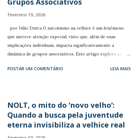
Grupos Associativos
n
s
fevereiro 19, 2026
por Júlio Dutra O narcisismo na velhice é um fenômeno
que merece atenção especial, visto que, além de suas
implicações individuais, impacta significativamente a
dinâmica de grupos associativos. Este artigo explora as
causas e consequências desse traço de personalidade na
POSTAR UM COMENTÁRIO
LEIA MAIS
terceira idade, com foco em como estas personalidades se
manifestam em ambientes de interação coletiva como a
Associação Nacional dos Aposentados e Pensionistas do
IBGE (DAPIBGE). Causas do Narcisismo na Velhice Ao
NOLT, o mito do ‘novo velho’:
envelhecer, muitos narcisistas enfrentam uma dissonância
Quando a busca pela juventude
entre a identidade que construíram e a realidade do declínio
eterna invisibiliza a velhice real
físico e social. De acordo com Ronningstam (2016), a velhice
obriga essas pessoas a confrontar sua vulnerabilidade, o
fevereiro 03, 2026