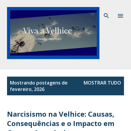
Pular para o conteúdo principal
P
Mostrando postagens de
MOSTRAR TUDO
o
fevereiro, 2026
s
t
a
Narcisismo na Velhice: Causas,
g
Consequências e o Impacto em
e