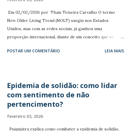
que pode resultar em sentimentos de vazio e depressão.
Essa fase de vida intensifica a necessidade de validação
Em 02/02/2026 por Thaís Teixeira Carvalho O termo
externa, anteriormente sustentada por status, beleza e
New Older Living Trend (NOLT) surgiu nos Estados
influência, mas que agora se encontra ameaçada pela
Unidos, mas com as redes sociais, já ganhou uma
passagem do tempo. Consequências do Narcisismo na Ve...
proporção internacional, diante de um conceito que se
refere ao novo padrão estético de envelhecimento ativo
POSTAR UM COMENTÁRIO
LEIA MAIS
que se apresenta nas redes sociais: pessoas com mais de 60
anos muito ativas física e cognitivamente, com uma
apresentação muito conservada que se distancia da figura
padrão de velho que nós conhecemos culturalmente, com
Epidemia de solidão: como lidar
um ar mais frágil, rugas e com algumas limitações de
com sentimento de não
movimentos. A ideia não apresenta uma clareza acadêmica,
pertencimento?
com um desenvolvimento teórico estruturado e documento
em registros públicos pelo que foi possível apurar, mas
fevereiro 03, 2026
tomou conta das redes sociais em nome das pessoas que se
identificam com a negação da velhice, diante de um
Psiquiatra explica como combater a epidemia de solidão,