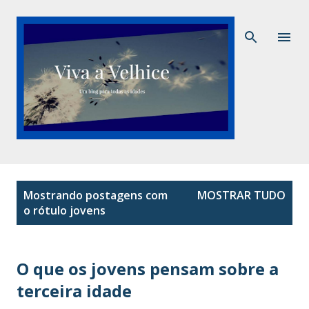
Pular para o conteúdo principal
P
Mostrando postagens com
MOSTRAR TUDO
o
o rótulo
jovens
s
t
a
O que os jovens pensam sobre a
g
terceira idade
e