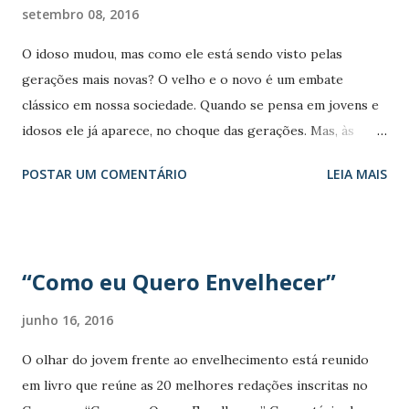
n
setembro 08, 2016
s
O idoso mudou, mas como ele está sendo visto pelas
gerações mais novas? O velho e o novo é um embate
clássico em nossa sociedade. Quando se pensa em jovens e
idosos ele já aparece, no choque das gerações. Mas, às
vezes, os tempos mudam e o "velho" se reinventa. É o que
POSTAR UM COMENTÁRIO
LEIA MAIS
está acontecendo com a terceira idade do século 21. As
pesquisadoras Andrea Thomaz e Célia Caldas tentaram
responder a essa pergunta em seu artigo “A velhice no
olhar do outro: uma perspectiva do jovem sobre o que é
“Como eu Quero Envelhecer”
ser velho”, publicado na Revista Kairós. Baseadas em
diversas publicações de acadêmicos da gerontologia,
junho 16, 2016
ciência que estuda o processo de envelhecimento,
O olhar do jovem frente ao envelhecimento está reunido
chegaram a uma conclusão: para os jovens, os idosos são
em livro que reúne as 20 melhores redações inscritas no
"seres de outro mundo". Na verdade, os jovens nem gostam