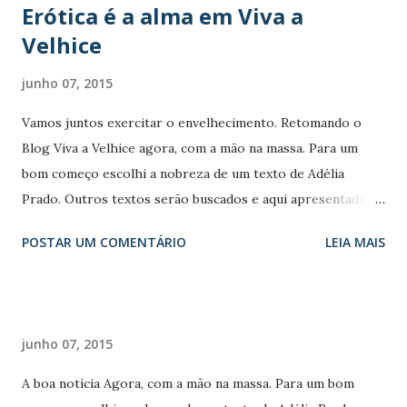
Erótica é a alma em Viva a
Velhice
junho 07, 2015
Vamos juntos exercitar o envelhecimento. Retomando o
Blog Viva a Velhice agora, com a mão na massa. Para um
bom começo escolhi a nobreza de um texto de Adélia
Prado. Outros textos serão buscados e aqui apresentados.
Dos escritores, poetas e cientistas compartilharei
POSTAR UM COMENTÁRIO
LEIA MAIS
o conteúdo que, em acordo com meus valores, será um
valioso contributo para o alcance do propósito deste blog
que é o de bem Viver a Velhice. Começo com Adélia Prado
com "Erótica é a Alma". "Todos vamos envelhecer...
junho 07, 2015
Querendo ou não, iremos todos envelhecer. As pernas irão
pesar, a coluna doer, o colesterol aumentar. A imagem no
A boa notícia Agora, com a mão na massa. Para um bom
espelho irá se alterar gradativamente e perderemos