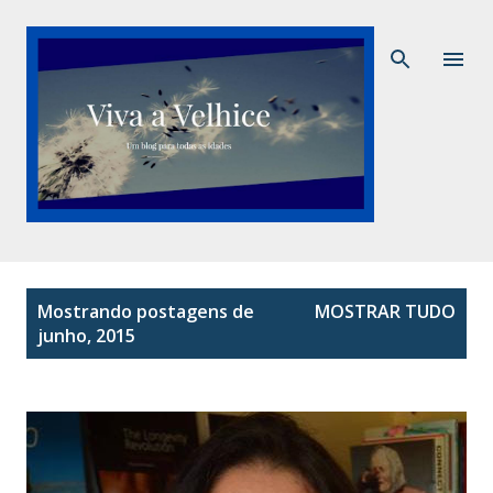
Pular para o conteúdo principal
P
Mostrando postagens de
MOSTRAR TUDO
o
junho, 2015
s
t
a
g
e