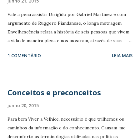
junho 21, 2015
Vale a pena assistir Dirigido por Gabriel Martinez e com
argumento de Ruggero Fiandanese, o longa metragem
Envelhescência relata a história de seis pessoas que vivem
a vida de maneira plena e nos mostram, através de suas
próprias experiências, que os costumes e a rotina após os
1 COMENTÁRIO
LEIA MAIS
60 anos podem ser repletos de atividades e bom humor.
Intercalado com comentários de especialistas (Alexandre
Kalache, Mirian Goldenberg e Mário Sergio Cortella) o
filme sugere uma nova perspectiva sobre o significado do
Conceitos e preconceitos
envelhecimento em nossas vidas.
junho 20, 2015
Para bem Viver a Velhice, necessário é que trilhemos os
caminhos da informação e do conhecimento. Causam-me
desconforto as terminologias utilizadas nas políticas