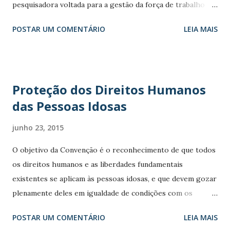
pesquisadora voltada para a gestão da força de trabalho
dos idosos e inovações sociais e tecnológicas para o
POSTAR UM COMENTÁRIO
LEIA MAIS
envelhecimento ativo e Diretora do Centro Internacional
de Longevidade Brasil, Curadora do TEDxUFRJ - ‎Centro
Internacional de Longevidade Brasil (International
Longevity Centre Brazil) - ILC BR Uma melhor convivência
Proteção dos Direitos Humanos
entre jovens e idosos no trabalho é o assunto principal no
das Pessoas Idosas
Em Conta desta sexta-feira (26). Na Entrevista de Valor ,
você fica sabendo que isto acontece porque, de um lado, as
junho 23, 2015
pessoas estão vivendo mais tempo, capacitadas além da
aposentadoria, e do outro existem os jovens, com menor
O objetivo da Convenção é o reconhecimento de que todos
taxa de fecundidade e menor preparo e capacitação para
os direitos humanos e as liberdades fundamentais
entrar no trabalho. Por isso, a professora Márcia Tavares,
existentes se aplicam às pessoas idosas, e que devem gozar
autora do livro “Trabalho e Envelhecimento: como o novo
plenamente deles em igualdade de condições com os
regime demográ...
demais. Aprovada a Convenção Interamericana sobre a
POSTAR UM COMENTÁRIO
LEIA MAIS
Proteção dos Direitos Humanos das Pessoas Idosas