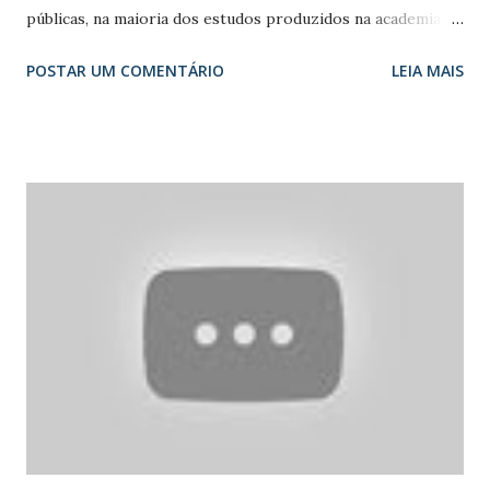
públicas, na maioria dos estudos produzidos na academia,
na mídia, no oportunismo do mercado e nos valores
POSTAR UM COMENTÁRIO
LEIA MAIS
presentes na sociedade. Sei que para efeito legal, idoso é a
denominação oficial de todos os indivíduos que tenham
sessenta anos de idade ou mais. Este é o critério adotado
para fins de censo demográfico do Instituto Brasileiro de
Geografia e Estatística (IBGE), pelo Instituo Brasileiro de
Pesquisa Aplicada (IPEA), utilizado também pela
Organização Mundial de Saúde (OMS) e pelas políticas
públicas que focam o envelhecimento. Velho, idoso e
terceira idade são categorias que compõem as
“construções sociais utilizadas para situar o indivíduo nas
várias instituições da sociedade, em proveito da ordem
social e do poder”.