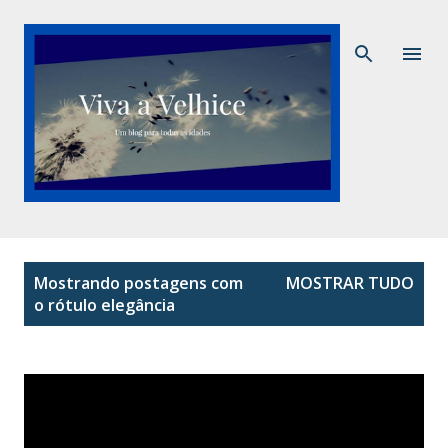
Pular para o conteúdo principal
P
Mostrando postagens com
MOSTRAR TUDO
o
o rótulo
elegância
s
t
a
g
e