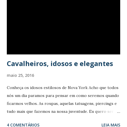
n
s
Cavalheiros, idosos e elegantes
maio 25, 2016
Conheça os idosos estilosos de Nova York Acho que todos
nós um dia paramos para pensar em como seremos quando
ficarmos velhos. As roupas, aquelas tatuagens, piercings e
tudo mais que fazemos na nossa juventude. Eu quero ser
um idoso estiloso, não consigo me imaginar com aquelas
4 COMENTÁRIOS
LEIA MAIS