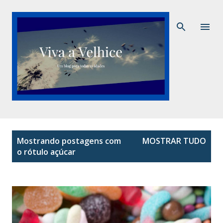
Pular para o conteúdo principal
P
Mostrando postagens com
MOSTRAR TUDO
o
o rótulo
açúcar
s
t
a
g
e