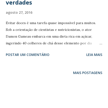
verdades
agosto 27, 2016
Evitar doces é uma tarefa quase impossível para muitos.
Sob a orientação de cientistas e nutricionistas, o ator
Damon Gameau embarca em uma dieta rica em açúcar,
ingerindo 40 colheres de chá desse elemento por dia
durante dois meses. O problema é que ele faz isso sem
POSTAR UM COMENTÁRIO
LEIA MAIS
consumir qualquer refrigerante, chocolate ou sorvete. Só
ingere alimentos considerados “saudáveis”. Além de
mostrar os efeitos do açúcar sobre o seu próprio corpo, o
MAIS POSTAGENS
documentário debate a indústria alimentícia, que cada vez
mais manipula seus produtos ao invés de promover a
conscientização. Comentário do Blog: O filme é um senhor
documento. Os comentário, por gentileza, faça aqui no
Blog. Sua opinião é de grande valia para todos nós que