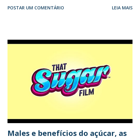
colheres ou 25 gramas diárias – proprociona benefícios
POSTAR UM COMENTÁRIO
LEIA MAIS
adicionais para a saúde. A Organização Mundial da Saúde
(OMS) divulgou em 2015 recomendações de redução do
consumo de açúcar para que adultos e crianças tenham
uma vida mais saudável e previnam doenças. Entre as
sugestões da agência estão a educação dos consumidores, a
regularização de vendas de comidas e bebidas não
alcoólicas contendo grande quantidade de açúcar e políticas
fiscais dirigidas para estes produtos. A Organização
Mundial de Saúde ( OMS ) diz que a ingestão de açúcares
"livres" - monossacarídeos (como glicose, frutose) e
dissacarídeos (como sacarose ou açúcar de mesa) - deve
constituir menos de 10% da ingestão diária de energia,
enquanto uma redução abaixo de cinc...
Males e benefícios do açúcar, as