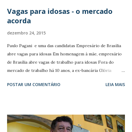
Vagas para idosas - o mercado
acorda
dezembro 24, 2015
Paulo Pagani e uma das candidatas Empresário de Brasília
abre vagas para idosas Em homenagem à mãe, empresário
de Brasília abre vagas de trabalho para idosas Fora do
mercado de trabalho há 10 anos, a ex-bancária Glória
Barbosa não queria ficar parada e, aos 62 anos, resolveu
POSTAR UM COMENTÁRIO
LEIA MAIS
procurar um novo emprego. A exigência de comprovar
experiência em funções diferentes das que já tinha exercido
antes dificultava a procura. A idade era outra barreira. “Eles
não falam diretamente, mas a gente percebe. Falam que não
é o perfil, que querem uma pessoa mais habituada com a
internet, computador. Eu sentia que eram portas fechadas”,