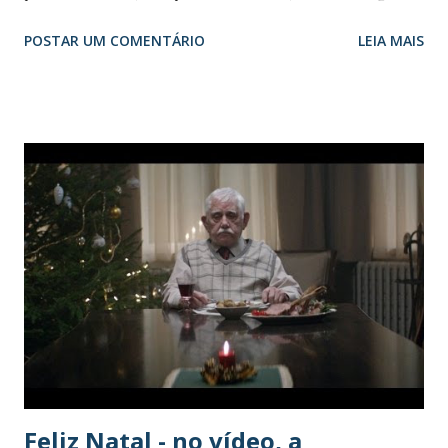
que teve a ideia de contratar idosas Marcello
POSTAR UM COMENTÁRIO
LEIA MAIS
Casal/Agência Brasil Michèlle Canes, 24/12/2015, Brasília
Fora do mercado de trabalho há 10 anos, a ex-bancária
Glória Barbosa não queria ficar parada e, aos 62 anos,
resolveu procurar um novo emprego. A exigência de
comprovar experiência em funções diferentes das que já
tinha exercido antes dificultava a procura. A idade era outra
barreira. “Eles não falam diretamente, mas a gente percebe.
Falam que não é o perfil, que querem uma pessoa mais
habituada com a internet, computador. Eu sentia que eram
portas fechadas”, disse Glória. Na última sexta (18), porém,
ela recebeu uma mensagem da sobrinha pelo celular e
soube de um anúncio de emp...
Feliz Natal - no vídeo, a