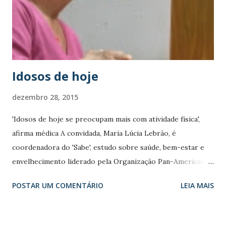
muito rápido. Ele é tão grande e ágil que chegará a
assustar alguns. Esses vão tentar ficar na margem, e se
sentirão como que deixamos de lado, e vão sofre...
Idosos de hoje
dezembro 28, 2015
'Idosos de hoje se preocupam mais com atividade física',
afirma médica A convidada, Maria Lúcia Lebrão, é
coordenadora do 'Sabe', estudo sobre saúde, bem-estar e
envelhecimento liderado pela Organização Pan-Americana
de Saúde.
POSTAR UM COMENTÁRIO
LEIA MAIS
http://cbn.globoradio.globo.com/programas/50-mais-
cbn/50-mais-cbn/MAIS-RECENTES.htm