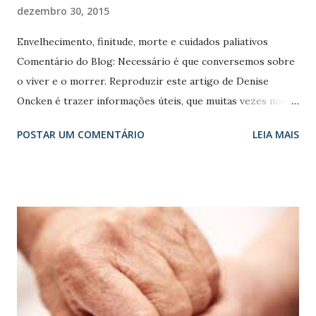
n
dezembro 30, 2015
s
Envelhecimento, finitude, morte e cuidados paliativos
Comentário do Blog: Necessário é que conversemos sobre
o viver e o morrer. Reproduzir este artigo de Denise
Oncken é trazer informações úteis, que muitas vezes nos
recusamos a ler, a reconhecer a utilidade e mais a ainda a
POSTAR UM COMENTÁRIO
LEIA MAIS
aceitar como realidade. Escrito por Denise Oncken(*) A
reflexão sobre a longevidade traz inúmeras questões, até
agora mal resolvidas, relativas a aspectos financeiros,
enfermidades crônicas e/ou degenerativas, alterações
emocionais, mudanças nos papéis sociais, etc. Surge a
necessidade urgente da educação gerontológica nas
instituições que abrigam seres humanos, como a família, a
escola, os locais de trabalho e as igrejas, na mídia e nas
políticas sociais, transformando conceitos e significados