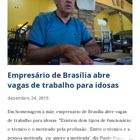
disse Glória. Na última sexta (18), porém, ela recebeu uma
mensagem da sobrinha pelo celular e soube de um anúncio
de emprego para mulheres com idade entre 60 e 80 anos.
“Eu estava procurando emprego, mas, na minha faixa de
idade, é muito difícil. No mesmo dia em que soube dessa
vaga, fui lá.” A ideia de dar uma chance de volta ao trabalho
foi do empresário Paulo Pagani, que...
Empresário de Brasília abre
vagas de trabalho para idosas
dezembro 24, 2015
Em homenagem à mãe, empresário de Brasília abre vagas
de trabalho para idosas "Existem dois tipos de funcionário:
o técnico e o motivado pela profissão. Entre o técnico e a
pessoa motivada, eu quero a motivada”, diz Paulo Pagani,