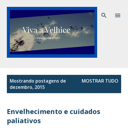
Pular para o conteúdo principal
P
Mostrando postagens de
MOSTRAR TUDO
o
dezembro, 2015
s
t
a
Envelhecimento e cuidados
g
paliativos
e