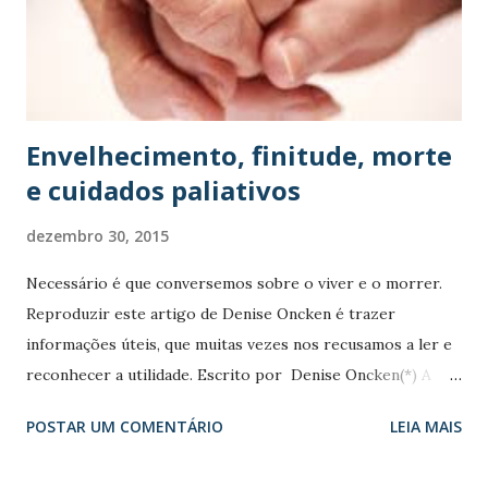
relativos à velhice. Quando a doença e a morte atingem um
indivíduo idoso dentro de um núcleo familiar onde não há o
conhecimento sobre o processo de envelhecimento e a
morte, o sofrimento é sempre acompanhado de sentim...
Envelhecimento, finitude, morte
e cuidados paliativos
dezembro 30, 2015
Necessário é que conversemos sobre o viver e o morrer.
Reproduzir este artigo de Denise Oncken é trazer
informações úteis, que muitas vezes nos recusamos a ler e
reconhecer a utilidade. Escrito por Denise Oncken(*) A
reflexão sobre a longevidade traz inúmeras questões, até
POSTAR UM COMENTÁRIO
LEIA MAIS
agora mal resolvidas, relativas a aspectos financeiros,
enfermidades crônicas e/ou degenerativas, alterações