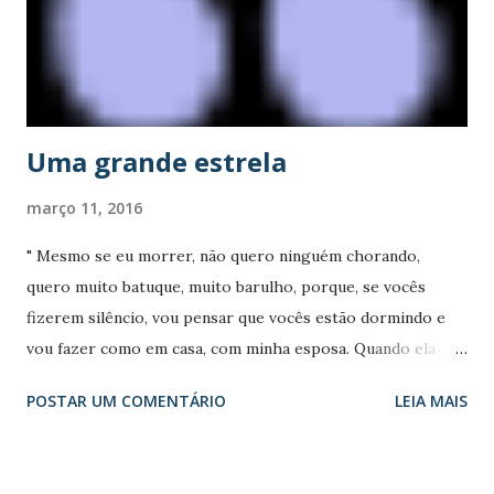
caráter normativo e obrigatório. Já a Ética é “conjunto de
valores que orientam o comportamento do homem em
relação aos outros homens na sociedade em que vive,
garantindo, assim, o bem-estar social”, ou seja, Ética é a
forma que o...
Uma grande estrela
março 11, 2016
" Mesmo se eu morrer, não quero ninguém chorando,
quero muito batuque, muito barulho, porque, se vocês
fizerem silêncio, vou pensar que vocês estão dormindo e
vou fazer como em casa, com minha esposa. Quando ela
está dormindo, faço barulho para ela acordar. É a cigarra "
POSTAR UM COMENTÁRIO
LEIA MAIS
Naná Vasconcelos Com um vida ativa dedicada a arte e a
cultura Naná Vasconcelos, agora é mais uma estrela que
brilha no céu. Dotado de uma curiosidade intensa, indo da