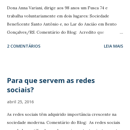
n
Dona Anna Variani, dirige aos 98 anos um Fusca 74 e
s
trabalha voluntariamente em dois lugares: Sociedade
Beneficente Santo Antônio e, no Lar do Ancião em Bento
Gonçalves/RS. Comentário do Blog: Acredito que
cometeria um erro se deixasse de registrar, aqui no Blog,
2 COMENTÁRIOS
LEIA MAIS
esta entrevista, veiculada no Programa do Jô com Dona
Anna Variani em 2008. Pois Dona Anna foi a imagem, o
exemplo, a vida que eu gostaria que você visse, sentisse e
percebesse como mensagem explícita ou nas entrelinhas de
Para que servem as redes
cada um dos artigos aqui postados! Viva a Velhice! Vivamos
sociais?
a Velhice! Em 2008 ela partcipou do Programa do Jô e da
Ana Maria Braga. O Programa começou assim: Ela é uma
abril 25, 2016
senhora encantadora, adorável e que se dedica a ajudar os
outros. São 45 anos de assistência social. A Dona Anna
As redes sociais têm adquirido importância crescente na
Variani usa o carro para ir quase todo dia para o Lar do
sociedade moderna. Comentário do Blog: As redes sociais
Ancião de Bento Gonçalves, na Serra Gaúcha. Mas a Dona