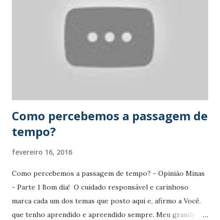
missões com um período previsto de dois meses. Nesta
edição serão privilegiadas as competências na área da
Saúde, Educação, Agronomia e os diversos ramos da
Engenharia, áreas que podem dar um maior contributo no
reforço institucional e na resposta às necessidades
encontradas no terreno. As candidaturas foram submetidas
de 8 de abril a 8 de maio, exclusivamente em formulário
próprio, no site da Fundaçã...
Como percebemos a passagem de
tempo?
fevereiro 16, 2016
Como percebemos a passagem de tempo? - Opinião Minas
- Parte 1 Bom dia! O cuidado responsável e carinhoso
marca cada um dos temas que posto aqui e, afirmo a Você.
que tenho aprendido e apreendido sempre. Meu grande