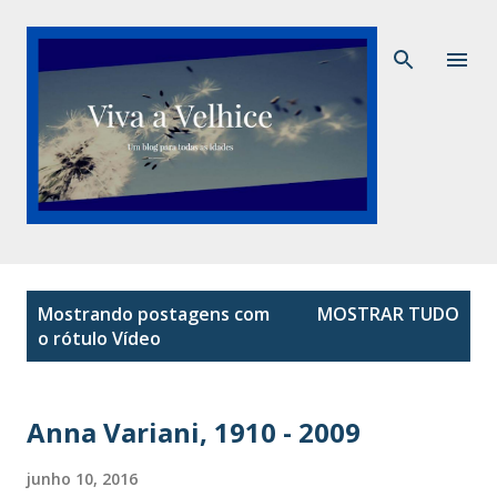
Pular para o conteúdo principal
P
Mostrando postagens com
MOSTRAR TUDO
o
o rótulo
Vídeo
s
t
a
Anna Variani, 1910 - 2009
g
junho 10, 2016
e