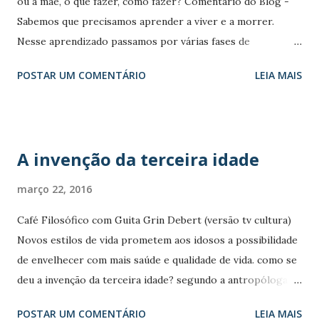
ou a mãe, o que fazer, como fazer? Comentário do Blog -
pequena amostra do Barabar Idade :
Sabemos que precisamos aprender a viver e a morrer.
[youtube]https://youtu.be/XHcvUG5DoQk[/youtube]
Nesse aprendizado passamos por várias fases de
Continuação do Comentário do Blog: Navegando,
incertezas e decisões, às vezes difíceis. Nesta edição do Em
POSTAR UM COMENTÁRIO
LEIA MAIS
navegando encontrei um víde...
Família/Fiocruz a conversa é sobre asilar os pais. O
programa debate como as pessoas lidam com o
envelhecimento dos pais e como lidar com todas as
necessidades de cuidados dos mesmos. Asilar ou manter um
A invenção da terceira idade
convívio familiar? A apresentadora Yasmine Saboya
conversa sobre o assunto com a advogada Rosalina Freitas
março 22, 2016
e com a enfermeira gerontóloga, que trabalha na
Café Filosófico com Guita Grin Debert (versão tv cultura)
Universidade da Terceira Idade, Ivone Renor da Silva.
Novos estilos de vida prometem aos idosos a possibilidade
Programa exibido 30 de junho de 2015.
de envelhecer com mais saúde e qualidade de vida. como se
[youtube]https://youtu.be/rDfREL3IVZA[/youtube] “A cada
deu a invenção da terceira idade? segundo a antropóloga
ano o número de idosos, nos dizem os últimos números do
Guita Grin Debert, livres das obrigações do trabalho, livres
IBGE (2002). Somados a este crescimento, novos desafios
POSTAR UM COMENTÁRIO
LEIA MAIS