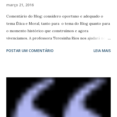
março 21, 2016
Comentário do Blog: considero oportuno e adequado o
tema Ética e Moral, tanto para o tema do Blog quanto para
o momento histórico que construímos e agora
vivenciamos. A professora Teresinha Rios nos ajudará no
conhecimento. Existe alguma confusão entre o Conceito de
POSTAR UM COMENTÁRIO
LEIA MAIS
Moral e o Conceito de Ética. A etimologia destes termos
ajuda a distingui-los, sendo que Ética vem do grego “ethos”
que significa modo de ser, e Moral tem sua origem no latim,
que vem de “mores”, significando costumes. Esta confusão
pode ser resolvida com o estudo em paralelo dos dois
temas, sendo que Moral é um conjunto de normas que
regulam o comportamento do homem em sociedade, e
estas normas são adquiridas pela educação, pela tradição e
pelo cotidiano. É a “ciência dos costumes”. A Moral tem