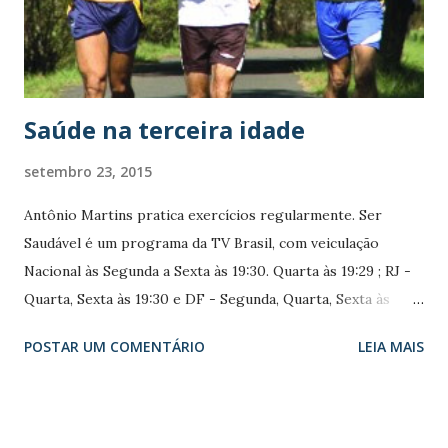
enfrentar todo tipo de adversidade em nome da educação.
Ex-combatente de um grupo de revolucionários que lutou
contra os ingleses pela independência do Quênia, aos 84
anos, ele recebe uma ca...
Saúde na terceira idade
setembro 23, 2015
Antônio Martins pratica exercícios regularmente. Ser
Saudável é um programa da TV Brasil, com veiculação
Nacional às Segunda a Sexta às 19:30. Quarta às 19:29 ; RJ -
Quarta, Sexta às 19:30 e DF - Segunda, Quarta, Sexta às
19:30 h. O que fazer para manter-se saudável e com
POSTAR UM COMENTÁRIO
LEIA MAIS
disposição? Neste " Ser Saudável", os apresentadores
conversam com o médico geriatra e coordenador do
Núcleo de Geriatria e Gerontologia do Hospital Moinhos
de Vento, Emilio Moriguchi , e com o médico de família e