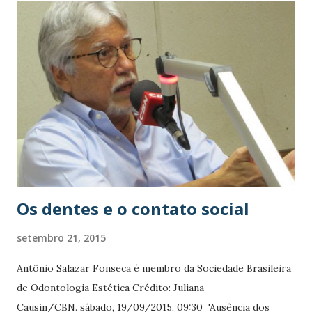
epidemiologista, Sergio Sirena , professor da Universidade
Federal do Rio Grande do Sul, e com a educadora física e
revisora das revistas Estudos Interdisciplinares sobre o
Envelhecimento e Revista Brasileira de Fisioterapia , a Dra.
Suzana Wolff . O telespectador vai conhecer as histórias de
vida do representante comercial Antônio dos Reis , 71 anos,
que vive em Campo Bom (RS) e é sinônimo de saúde e
disposição; e a da aposentada senhora Therezinha Groth ,
78, moradora de São Leopoldo ...
Os dentes e o contato social
setembro 21, 2015
Antônio Salazar Fonseca é membro da Sociedade Brasileira
de Odontologia Estética Crédito: Juliana
Causin/CBN. sábado, 19/09/2015, 09:30 'Ausência dos