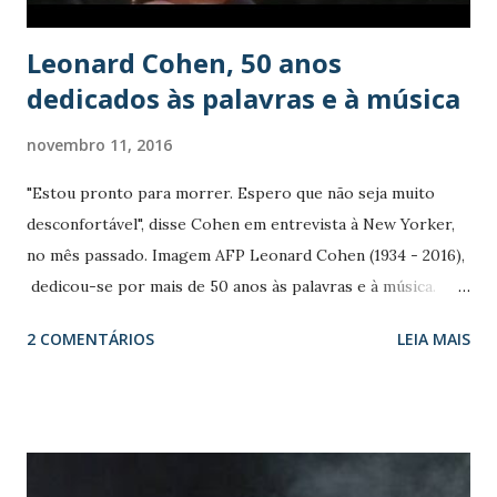
população de 3.247 adultos com idades entre 18 a 30 anos,
que foram acompanhados...
Leonard Cohen, 50 anos
dedicados às palavras e à música
novembro 11, 2016
"Estou pronto para morrer. Espero que não seja muito
desconfortável", disse Cohen em entrevista à New Yorker,
no mês passado. Imagem AFP Leonard Cohen (1934 - 2016),
dedicou-se por mais de 50 anos às palavras e à música.
Cantor, compositor, poeta e romancista, ele deixou uma
2 COMENTÁRIOS
LEIA MAIS
obra altamente influente e repleta de sucessos
internacionais. Em canções gravadas por inúmeros artistas,
Cohen explorou temas como amor, sexo e religião; ele era
obcecado pela espiritualidade e pela morte. O canadense
saiu da cena artística nos anos 1990. Chegou a ficar recluso