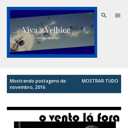
Pular para o conteúdo principal
P
Mostrando postagens de
MOSTRAR TUDO
o
novembro, 2016
s
t
a
g
e