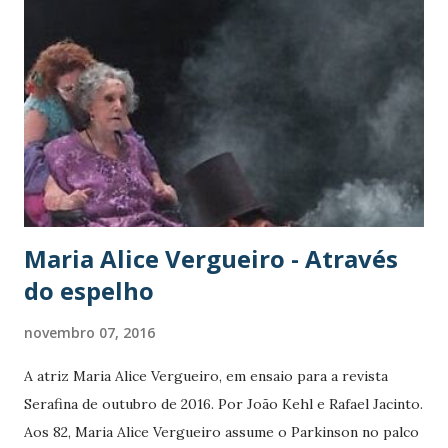
em um monastério budista, em 1996. Voltou à música por
precisar de dinheiro, depois de descobrir que seu agente,
Kelley Lynch, havia ficado com parte de sua poupança.
Neste ano, logo após de completar 82 anos, lançou o álbum
You Want it Darker, no qual fez reflexões sobre a morte
com arranjos minimalistas, uma de suas principais marcas
musicais - além, claro, de sua inconfundível voz grave. Em
entrevista à revista norte-ame...
Maria Alice Vergueiro - Através
do espelho
novembro 07, 2016
A atriz Maria Alice Vergueiro, em ensaio para a revista
Serafina de outubro de 2016. Por João Kehl e Rafael Jacinto.
Aos 82, Maria Alice Vergueiro assume o Parkinson no palco