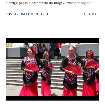
e dirige peças. Comentário do Blog: O ensaio fotográfico
completo está Aqui com a foto polêmica apagada no
POSTAR UM COMENTÁRIO
LEIA MAIS
Instagran/Facebook. "O Instagram indicou que a imagem
não levaria o público a uma “experiência confortável”. A
grande maioria dos internautas que comentaram a notícia
apoiaram a decisão da censura, alegando ser uma imagem
de “mau gosto”, “humilhante”, um “nojo”, e que o idoso
deveria ter “noção de dignidade”, ser “discreto”. Alegaram
que a retratada, Maria Alice Vergueiro, não deveria se
expor dessa maneira." Assim registru Camila Appel em seu
artigo Os seios de Maria Alice. A memória da atriz e
diretora Maria Alice Vergueiro não tem hora certa para
fazer hora. O Parkinson foi diagnosticado há mais de 15
anos. Mas foi na temporada de "As Três Velhas" (2010) que
ela expôs a público ...