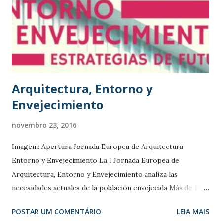
de Direitos Humanos, Flávia Piovesan, definiu os
ganhadores desta edição do concurso. Foram recebidas 224
inscrições de iniciativas em direitos humanos de todo o
país. A mais procurada das 19 categorias foi a de "Educação
em Direitos Humanos", com 41 propostas recebidas. A
entrega dos p...
Arquitectura, Entorno y
Envejecimiento
novembro 23, 2016
Imagem: Apertura Jornada Europea de Arquitectura
Entorno y Envejecimiento La I Jornada Europea de
Arquitectura, Entorno y Envejecimiento analiza las
necesidades actuales de la población envejecida Más de 150
personas han asistido a la I Jornada Europea de
POSTAR UM COMENTÁRIO
LEIA MAIS
Arquitectura, Entorno y Envejecimiento “Estrategias de