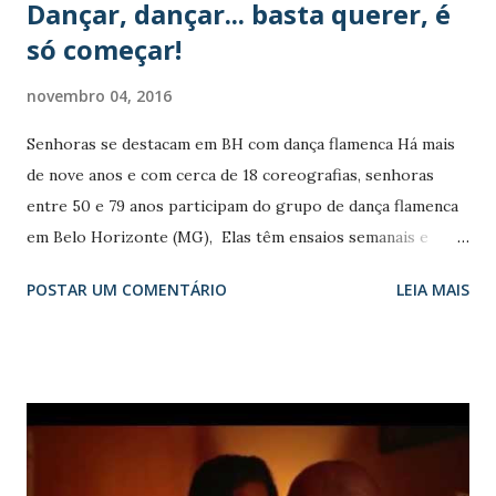
Dançar, dançar... basta querer, é
só começar!
novembro 04, 2016
Senhoras se destacam em BH com dança flamenca Há mais
de nove anos e com cerca de 18 coreografias, senhoras
entre 50 e 79 anos participam do grupo de dança flamenca
em Belo Horizonte (MG), Elas têm ensaios semanais e
afirmam estar de bem com a vida. Comentário do Blog: " A
POSTAR UM COMENTÁRIO
LEIA MAIS
dança é uma das expressões artísticas mais antigas. Na pré-
história dançava-se pela vida, pela sobrevivência, o homem
evoluiu e a dança obteve características sagradas, os gestos
eram místicos e acompanhavam rituais. A dança
contemporânea é uma explosão de movimentos e criações,
o bailarino escreve no tempo e no espaço conforme
surgem e ressurgem ideias e emoções. A dança