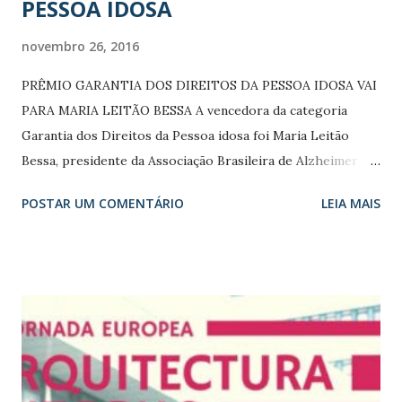
PESSOA IDOSA
novembro 26, 2016
PRÊMIO GARANTIA DOS DIREITOS DA PESSOA IDOSA VAI
PARA MARIA LEITÃO BESSA A vencedora da categoria
Garantia dos Direitos da Pessoa idosa foi Maria Leitão
Bessa, presidente da Associação Brasileira de Alzheimer
(ABRAz), do Acre. O Prêmio é a mais alta condecoração do
POSTAR UM COMENTÁRIO
LEIA MAIS
Governo Brasileiro a pessoas e entidades que se
destacaram na defesa, promoção, enfrentamento e combate
às violações dos Direitos Humanos em nosso país. A
divulgação de ações relevantes praticadas em prol dos
direitos fundamentais inerentes a todos os seres humanos
por meio de um prêmio com envergadura nacional é de
suma importância. A comissão julgadora do "Prêmio
Direitos Humanos 2016", presidida pela Secretária Especial