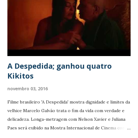
contemporânea não possui uma técnica única estabelecida,
todos os tipos de pessoas podem praticá-la." * Vejamos
quem é quem das bailarinas flamencas. Maria de Lourdes
Moreira Gouveia, 79 anos; Nilza Campanaro da Rosa, 78
anos; Joice Favarini Fernandes, 75 anos; Clélia Moreira
Pinto, 72 anos; Ernestina Lívia Drumond,...
A Despedida; ganhou quatro
Kikitos
novembro 03, 2016
Filme brasileiro 'A Despedida' mostra dignidade e limites da
velhice Marcelo Galvão trata o fim da vida com verdade e
delicadeza. Longa-metragem com Nelson Xavier e Juliana
Paes será exibido na Mostra Internacional de Cinema com
recursos de acessibilidade Comentário do Blog: O Filme é