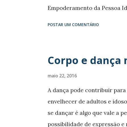
votação que receberam na plena
Empoderamento da Pessoa Idos
que construiu propostas para
POSTAR UM COMENTÁRIO
brasileira no acesso aos seus
em partes: Parte I, Parte II e
Empoderamento da Pessoa Idos
Corpo e dança 
este foi o tema orientador da
Pessoa Idosa, realizada em Bra
maio 22, 2016
2016. Tendo por base as reso
A dança pode contribuir para
municipais e estaduais, o obj
envelhecer de adultos e idos
propostas para enfrentar os d
se dançar é algo que vale a 
acesso aos seus direitos. Par
possibilidade de expressão e