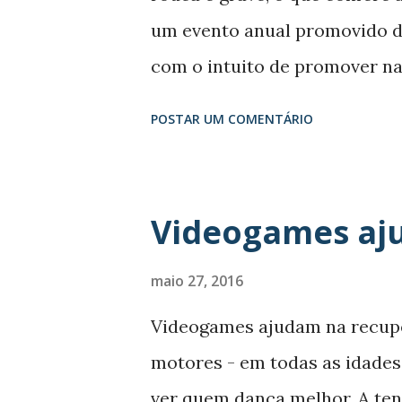
s
um evento anual promovido de
com o intuito de promover na
eventos culturais dos mais di
POSTAR UM COMENTÁRIO
peças de teatro, exposições de
tem levado atrações de primei
sociais e em diversas regiões
Videogames aj
Criolo, Valesca Popozuda e Ma
2016 surge Elza Soares, veter
maio 27, 2016
tantos novos músicos que ai
Videogames ajudam na recup
artísticas. Seu legado é gigan
motores - em todas as idade
apaixona e influencia cantora
ver quem dança melhor. A ten