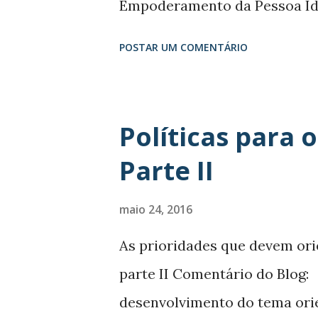
Empoderamento da Pessoa Idos
que construiu propostas para
POSTAR UM COMENTÁRIO
brasileira no acesso aos seus
Conferência Nacional dos Dir
Brasília entre os dias 24 e 27 d
Políticas para 
(Política e de Controle Socia
Parte II
estados e Distrito Federal forne
recursos financeiros e humano
maio 24, 2016
conselhos de direitos da pesso
As prioridades que devem ori
composição paritária, exigi
parte II Comentário do Blog:
em, no mínimo, 10% da sua com
desenvolvimento do tema ori
dotados de fundos próprios, d