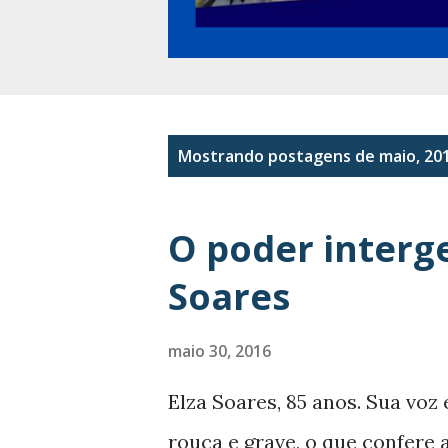
P
Mostrando postagens de maio, 20
o
s
O poder interge
t
Soares
a
g
maio 30, 2016
e
Elza Soares, 85 anos. Sua voz
n
rouca e grave, o que confere a