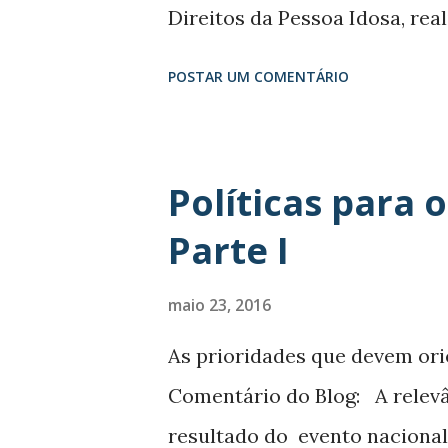
Direitos da Pessoa Idosa, real
abril de 2016.“Protagonismo 
POSTAR UM COMENTÁRIO
um Brasil de todas as Idades
previamente nas etapas munici
nacional foi construir propos
Políticas para 
população idosa brasileira no 
Parte I
acompanhará as prioridades de
prioridades apresentadas na P
maio 23, 2016
propostas priorizadas, tal c
As prioridades que devem ori
divulgado durante a Plenária 
Comentário do Blog: A relevâ
propostas estão classificada
resultado do evento nacional