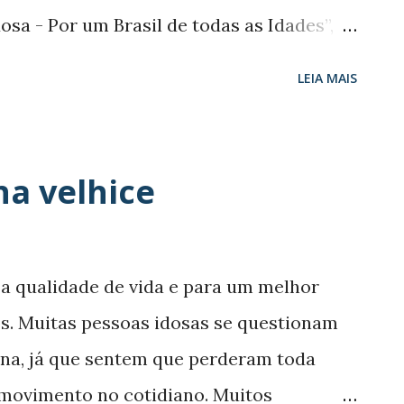
́ria: E...
a - Por um Brasil de todas as Idades”,
 enfrentar os desafios da população idosa
LEIA MAIS
 direitos. Os resultado estarão aqui
 Parte III. “Protagonismo e
a - Por um Brasil de todas as Idades”:
na velhice
 4ª Conferência Nacional dos Direitos da
sília entre os dias 24 e 27 de abril de
luções aprovadas previamente nas etapas
 a qualidade de vida e para um melhor
etivo do evento nacional foi construir
os. Muitas pessoas idosas se questionam
esafios da população idosa brasileira no
pena, já que sentem que perderam toda
ticiparam da Conferência Nacional 755
 movimento no cotidiano. Muitos