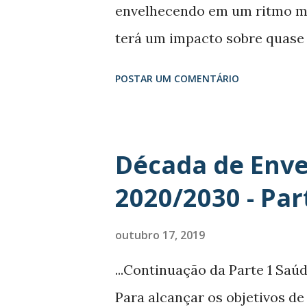
envelhecendo em um ritmo mu
lhe bateram a porta. O Festiva
terá um impacto sobre quase 
fundamental para nossas vida
POSTAR UM COMENTÁRIO
estarmos a vivendo mais temp
vamos gozar de boa saúde. Em
torno da Agenda 2030 para o
Década de Env
promessa de que ninguém será
2020/2030 - Par
humano terá a oportunidade d
e igualdade. A Década de Env
outubro 17, 2019
e plano de ação sobre saúde
...Continuação da Parte 1 Saúd
da Saúde (OMS), aprovada pe
Para alcançar os objetivos de