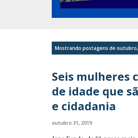
P
Mostrando postagens de outubro,
o
s
Seis mulheres 
t
de idade que sã
a
e cidadania
g
e
outubro 31, 2019
n