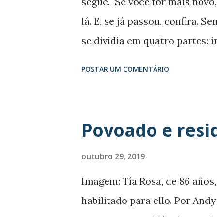
segue. Se você for mais novo
políticas públicas mais dura
lá. E, se já passou, confira.
Washignton DC. Este é, aliás,
se dividia em quatro partes: 
conhecem. Nos anos 60, ela já 
velhice. Quase correto. Esqu
POSTAR UM COMENTÁRIO
maturidade e a velhice (entre
A envelhescência nada mais 
velhice, assim com a adolesc
Povoado e resi
maturidade . Engana-se quem
repente, assim da noite para o
outubro 29, 2019
você está em plena envelhesc
Imagem: Tía Rosa, de 86 años,
adolescência? Coloque os ócu
habilitado para ello. Por An
maravilhoso: — Já notou que