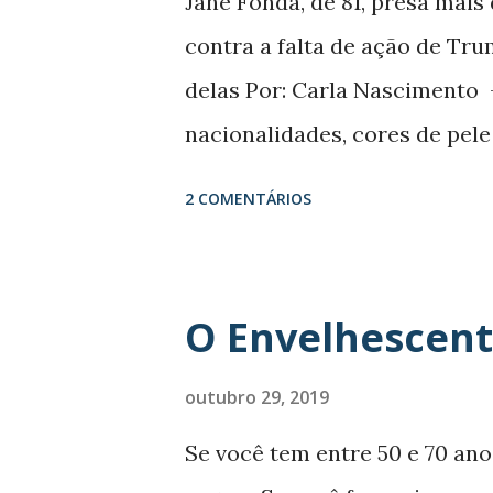
Jane Fonda, de 81, presa mai
s
contra a falta de ação de Tr
delas Por: Carla Nascimento 
nacionalidades, cores de pele
por uma escolha em comum: ela
2 COMENTÁRIOS
acreditam, rompem todos os 
papeis das mulheres na socie
70 anos. CELINA listou seis at
O Envelhescent
sociais, usam suas vozes para
Fonda defende o Green New D
outubro 29, 2019
Foto: MARK WILSON / AFP Aos 
Se você tem entre 50 e 70 ano
vezes em 2019 : ela é uma das 