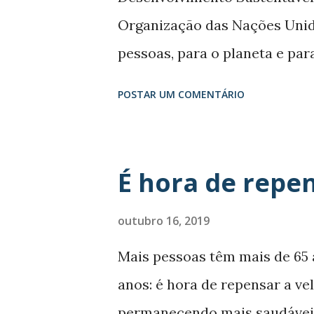
século XXI, cada país precisa
Organização das Nações Unid
prazo que permita que os ido
pessoas, para o planeta e pa
de ação até 2030, com 17 Obje
POSTAR UM COMENTÁRIO
legado dos Objetivos de Des
são integrados e indivisíveis
desenvolvimento sustentável: 
É hora de repen
estimularão a ação para os p
crucial para a humanidade e 
outubro 16, 2019
mais amplo de temas que os 
Mais pessoas têm mais de 65
3, por exemplo, visa assegur
anos: é hora de repensar a ve
estar para todos, em todas as
permanecendo mais saudáveis