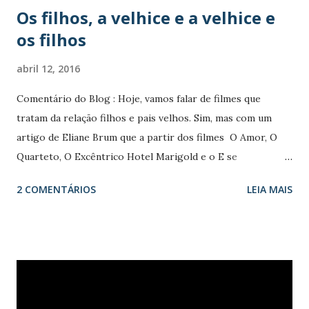
Os filhos, a velhice e a velhice e
prejudiciais e mensuráveis no aspecto cognitivo de um
os filhos
indivíduo, na saúde física e mental. Atitudes negativas em
relação à velhice têm um efeito sobre a saúde física e
abril 12, 2016
cognitiva nos anos posteriores, de acordo com a pesquisa
realizada pela universidade Trinity College Dublin (TCD).
Comentário do Blog : Hoje, vamos falar de filmes que
Em um estudo publicado na revista Personality and
tratam da relação filhos e pais velhos. Sim, mas com um
Individual Differences (Personalidade e Diferenças
artigo de Eliane Brum que a partir dos filmes O Amor, O
Individuais), os pesquisadores Dierdre Robertson e Rose
Quarteto, O Excêntrico Hotel Marigold e o E se
Anne Kenny detalharam os resultados de seus trabalhos
vivêssemos todos juntos? vai tecendo uma análise
2 COMENTÁRIOS
LEIA MAIS
depois de anali...
comportamental dos filhos e dos pais ante o processo de
envelhecimento. Compõe esta análise os pontos
fundamentais para uma velhice ativa, com amigos, com vida
social e cultural, com habitação, com trabalho e recursos
financeiros que permita viver a velhice com dignidade.
Aqui está: Esses filhos perplexos diante da velhice dos pais