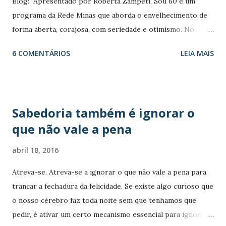
Blog: Apresentado por Roberta Zampeti, Sou 60 é um
população de pessoas mais velhas no mundo continua
programa da Rede Minas que aborda o envelhecimento de
crescendo em um ritmo sem precedentes. Hoje, 8,5% das
forma aberta, corajosa, com seriedade e otimismo. No
pessoas em todo o mundo (617 milhões) tem mais de 65
Programa do dia 10/04/2016 vamos conhecer dona Lenisse
anos. De acordo com um novo relatório, chamado An Aging
6 COMENTÁRIOS
LEIA MAIS
e seu Antônio Zico e ouvir os especialistas Alexandre
World: 2015 (Um mundo em envelhecimento: 2015). Esta
Kalache (gerontólogo) e Karla Giacomin (geriatra)
porcentagem deverá aumentar para cerca d...
explicando sobre o envelhecimento ativo, integrado e
participante da sociedade. A presença cada vez mais ativa
Sabedoria também é ignorar o
dos idosos na sociedade traz à tona discussões sobre a
que não vale a pena
participação política e social nas idades avançadas da vida. O
idoso, como um ator de grande relevância na atualidade,
abril 18, 2016
vem mostrando seu potencial como roteirista e
protagonista da sua própria história. Contudo, muitos
Atreva-se. Atreva-se a ignorar o que não vale a pena para
espaços constituídos verticalmente, voltados para este fim,
trancar a fechadura da felicidade. Se existe algo curioso que
tornam-se artificiais e acabam suprimindo a
o nosso cérebro faz toda noite sem que tenhamos que
espontaneidade de muitas protagonizações. Seja como for,
pedir, é ativar um certo mecanismo essencial para ignorar