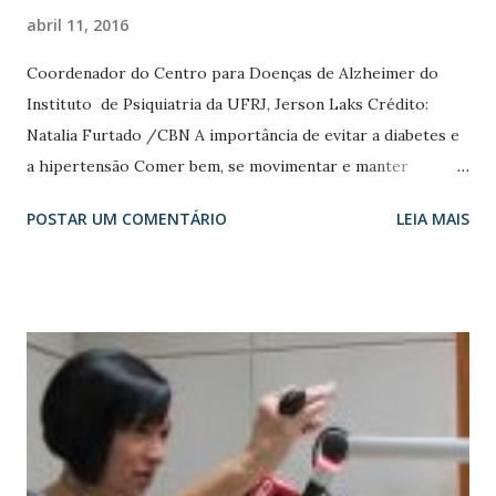
abril 11, 2016
Coordenador do Centro para Doenças de Alzheimer do
Instituto de Psiquiatria da UFRJ, Jerson Laks Crédito:
Natalia Furtado /CBN A importância de evitar a diabetes e
a hipertensão Comer bem, se movimentar e manter
interesse pela vida previnem Alzheimer. Segundo o médico
POSTAR UM COMENTÁRIO
LEIA MAIS
Jerson Laks, coordenador do Centro para Doenças de
Alzheimer do Instituto de Psiquiatria da UFRJ, é
importante evitar a diabetes e a hipertensão, que também
são fatores de risco. Para ouvir a entrevista siga o vínculo
http://cbn.globoradio.globo.com/programas/50-mais-
cbn/2015/08/29/COMER-BEM-SE-MOVIMENTAR-E-
MANTER-INTERESSE-PELA-VIDA-PREVINEM-
ALZHEIMER.htm Sábado, 29/08/2015, 09:30 Comentário do
Blog - Estejamos atentos a universalidade das orientações,