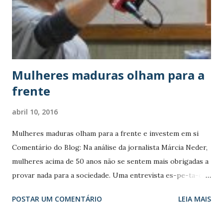
você e eu devemos cuidar da alimentação e fazer exercícios
físicos. Trinta minutos de exercícios físicos diários podem
reduzir os riscos de se desenvolver o diabetes tipo 2.
Outro pilar da prevenção contra essa modalidade do
distúrbio, afirmam diversas entidades, é a ali...
Mulheres maduras olham para a
frente
abril 10, 2016
Mulheres maduras olham para a frente e investem em si
Comentário do Blog: Na análise da jornalista Márcia Neder,
mulheres acima de 50 anos não se sentem mais obrigadas a
provar nada para a sociedade. Uma entrevista es-pe-ta-cu-
lar Os tempos são outros. Os jovens precisam preparar-se
POSTAR UM COMENTÁRIO
LEIA MAIS
para envelhecer. Atenção: o programa pode ser assistido,
também, em podcast.