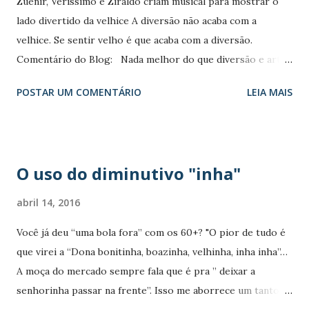
Zuenir, Verissimo e Ziraldo criam musical para mostrar o
pernas cruzadas, ainda ando de pés descalços, ainda
lado divertido da velhice A diversão não acaba com a
arregaço as calças até os joelhos, levanto-me do chão sem
velhice. Se sentir velho é que acaba com a diversão.
usar as mãos e, pasmem os mais jovens, ando com
Comentário do Blog: Nada melhor do que diversão e arte.
desenvoltura e sem bengalas! Não tenho nenhuma das
Em junho de 2015 foi levada aos palcos do Rio e São Paulo a
doenças chamadas da velhice, minhas juntas estão bem
POSTAR UM COMENTÁRIO
LEIA MAIS
comédia musical BrabarIdade. O espetáculo aborda o tema
untadas, sou flexível como sempre fui. Sei fazer tricô,
‘terceira idade’ com bom humor, trazendo à cena situações
crochê, ...
divertidas. Inspirado no argumento de Luis Fernando
Verissimo, Ziraldo e Zuenir Ventura, Barbar Idade aposta
O uso do diminutivo "inha"
em um repertório com paródias animadas e criativas de
canções conhecidas por todos nós, como ‘Baila Comigo’, de
abril 14, 2016
Rita Lee, e ‘Malandragem’, composta por Cazuza e Frejat,
Você já deu “uma bola fora” com os 60+? "O pior de tudo é
bastante conhecida na voz de Cássia Eller. Com um elenco
que virei a “Dona bonitinha, boazinha, velhinha, inha inha”…
de artistas consagrados na televisão e nos palcos, o
A moça do mercado sempre fala que é pra ” deixar a
espetáculo foi diversão garantida para todos. A seguir uma
senhorinha passar na frente”. Isso me aborrece um tanto...."
pequena amostra do Barabar Idade :