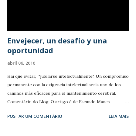
ano o número de idosos, nos dizem os últimos números do
IBGE (2002). Somados a este crescimento, novos desafios
surgem decorrentes de questões sociais, políticas e de
saúde próprias do envelhecer. Essa nova realidade no...
Envejecer, un desafío y una
oportunidad
abril 06, 2016
Hai que evitar, "jubilarse intelectualmente". Un compromiso
permanente con la exigencia intelectual sería uno de los
caminos más eficaces para el mantenimiento cerebral.
Comentário do Blog: O artigo é de Facundo Manes
neurólogo y neurocientífico, rector de la Universidad
POSTAR UM COMENTÁRIO
LEIA MAIS
Favaloro y presidente de la Fundación Ineco para la
investigación en neurociencias. S inta-se a vontade para
utilizar o tradutor, está acima na página. Mientras la