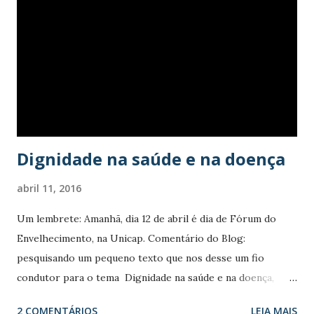
ELIANE BRUM - 15/04/2013 O cinema anuncia novos
arranjos para o envelhecer e traz um olhar irônico sobre
essa relação familiar quase sempre conflituosa Uma
sequência de filmes mostra que a velhice mudou – ou está
mudando. Isso diz bastante sobre o aumento da expectativa
de vida, já que um dos temas cruciais da sociedade
contemporânea passa a ser como ser velho nestes tempos.
E faz com que atores e...
Dignidade na saúde e na doença
abril 11, 2016
Um lembrete: Amanhã, dia 12 de abril é dia de Fórum do
Envelhecimento, na Unicap. Comentário do Blog:
pesquisando um pequeno texto que nos desse um fio
condutor para o tema Dignidade na saúde e na doença,
encontrei no Blog Portal Filosófico e Teológico um texto
2 COMENTÁRIOS
LEIA MAIS