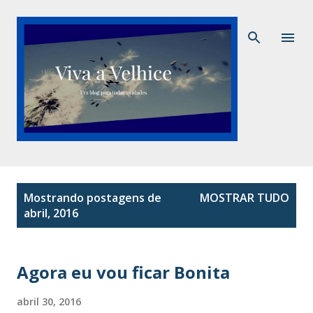
Pular para o conteúdo principal
P
Mostrando postagens de
MOSTRAR TUDO
o
abril, 2016
s
t
a
Agora eu vou ficar Bonita
g
abril 30, 2016
e