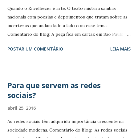
n
Quando o Envelhecer é arte: O texto mistura sambas
s
nacionais com poesias e depoimentos que tratam sobre as
incertezas que andam lado a lado com esse tema.
Comentário do Blog: A peça fica em cartaz em São Paulo
até dia 1º de maio. Quem estiver por lá, ainda
POSTAR UM COMENTÁRIO
LEIA MAIS
poderá assistir. Mas o meu alerta é para quando e peça
estiver em cartaz na minha, na tua, na nossa cidade nos
façamos presentes na plateia. Não se trata de uma
montagem sobre pessoas velhas, mas sim sobre o
Para que servem as redes
processo de envelhecimento pelo qual as pessoas passam
sociais?
desde o momento em que nascem. “Agora eu Vou Ficar
Bonita” é uma peça idealizada pela atriz Regina Braga em
abril 25, 2016
parceria com seu marido, o médico e escritor Drauzio
Varella. O texto mistura sambas nacionais com poesias e
As redes sociais têm adquirido importância crescente na
depoimentos que tratam sobre as incertezas que andam
sociedade moderna. Comentário do Blog: As redes sociais
lado a lado com esse tema. Quando Carlos Drummond