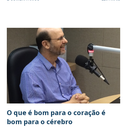
com exercício, que transcrevo aqui e até amanhã vamos
estudando o assunto: DIREITOS HUMANOS (texto e
atividade) Toda pessoa humana tem direitos. Isso
acontece em qualquer parte do mundo. Em grande número
de países há pessoas que têm mais direitos do que as
outras. Existem diferenças também quanto ao respeito
pelos direitos, pois enquanto em certos países os direitos
fundamentais da pessoa humana são muito respeitados em
outros quase não há respeito. Por que existem esses
direitos? Porque todas as pessoas têm algumas
necessidades fundamentais que precisam ser atendidas para
que elas possam sobreviver e para que mantenham sua
dignidade. Cada pessoa deve ter a possibilidade de exigir
que a sociedade e todas as demais pes...
O que é bom para o coração é
bom para o cérebro