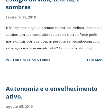
sombras
fevereiro 11, 2018
Não importa o que queremos chamá-los, velhos, idosos ou
anciãos, porque esses são sempre os outros. Você pode
nos explicar por que poucas pessoas se reconhecem com
satisfação neste momento vital? Comentário do Blog : t
radução livre. O link do artigo original está no rodapé.
POSTAR UM COMENTÁRIO
LEIA MAIS
Usando termos diferentes, sejam eles quais forem, para
nomear um grupo social, não acho que possa "dar no
mesmo". Cada um desses termos carrega diferentes
propriedades semânticas e, portanto, produz respostas
Autonomia e o envelhecimento
positivas ou negativas tanto no chamado e ao assim
ativo.
chamado. Por exemplo, chamar uma pessoa "idosa" implica
alguém muito antigo, com doenças. Chamá-lo de "antigo"
agosto 05, 2016