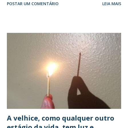
POSTAR UM COMENTÁRIO
LEIA MAIS
cidade. Em visitas mensais ao Asilo Santo Antônio, a
experiência de escuta e a conexão com o outro geraram,
mais do que palavras, uma nova visão sobre essa fase da
vida, além do protagonismo na solução de problemas e
muito, muito, afeto. O projeto, inscrito no Desafio
Criativos das Escolas 2017 , foi um dos finalistas da edição.
Comentário do Blog: Há dois momentos surpreendentes
nesta postagem. Primeiro, encontrar na instituição Porvir
um ambiente educacional que ensina para a Vida. Segundo, a
iniciativa confirma minha visão de que aprender a
envelhecer é preciso. Os alunos ficaram surpresos com o
que viram e o que imaginavam ou levavam consigo como
carga cultural.É fundamental que o aprender a en...
A velhice, como qualquer outro
estágio da vida, tem luz e