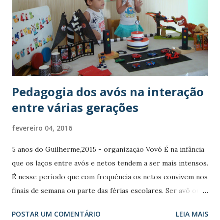
distribuidas en 10 sesiones de dos horas cada una. Los
participantes, personas mayores de 65 años, son
seleccionados por los Ayuntamientos que colaboran en el
programa. Los contenidos principales de los talleres En
cada una de las sesiones se llevan a cabo d...
Pedagogia dos avós na interação
entre várias gerações
fevereiro 04, 2016
5 anos do Guilherme,2015 - organização Vovó É na infância
que os laços entre avós e netos tendem a ser mais intensos.
É nesse período que com frequência os netos convivem nos
finais de semana ou parte das férias escolares. Ser avô ou
avó é um ritual de passagem. O nascimento de um neto ou
POSTAR UM COMENTÁRIO
LEIA MAIS
uma neta inaugura um novo tipo de relação muito especial.