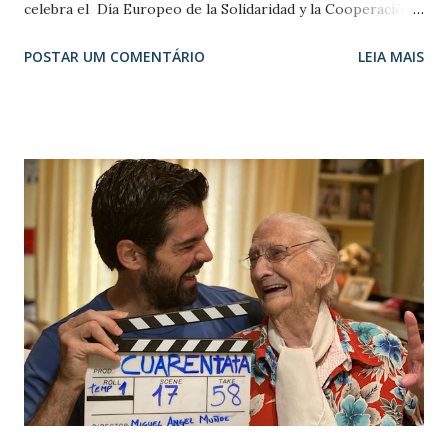
celebra el Día Europeo de la Solidaridad y la Cooperación
entre Generaciones , desde 2009 y gracias al impulso de
POSTAR UM COMENTÁRIO
LEIA MAIS
organizaciones como la Plataforma Europea de Personas
Mayores (Age-Platform EU) y el Foro Europeo de la
Juventud (European Youth Forum). Esta celebración y
puesta en valor de la solidaridad intergeneracional tiene
como objetivo ayudar a que tomemos conciencia de la
importancia y consecuencias positivas de fomentar la
relación y cooperación entre distintas generaciones , de
que jóvenes y mayores compartan vivencias, experiencias,
conocimiento y habilidades. Estas consecuencias positivas
benefician a todas las generaciones y a la sociedad en
general, mejorando la comunidad y el tejido social, lo
común. Se produce un aprendizaje mutuo, unas
generaciones aportan experiencia y otras nuevas ...