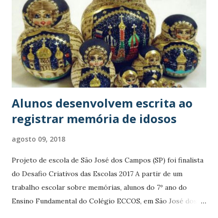
conversa entre estes admiradores recíprocos e por ter
transformado a irmã da sua bisavó, que cuidou dele durante
toda a sua infância, naquela que, aos 95 anos, é
possivelmente a estrela mais veterana do Instagram . Em
apenas um mês, os vídeos de seu peculiar formato
Cuarentata acumulam milhões de visitas, e sua conta ...
Alunos desenvolvem escrita ao
registrar memória de idosos
agosto 09, 2018
Projeto de escola de São José dos Campos (SP) foi finalista
do Desafio Criativos das Escolas 2017 A partir de um
trabalho escolar sobre memórias, alunos do 7º ano do
Ensino Fundamental do Colégio ECCOS, em São José dos
Campos (SP) resolveram colher histórias de moradores da