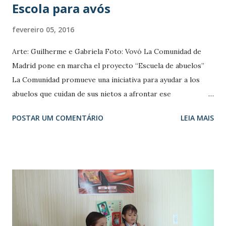
Escola para avós
fevereiro 05, 2016
Arte: Guilherme e Gabriela Foto: Vovó La Comunidad de
Madrid pone en marcha el proyecto “Escuela de abuelos”
La Comunidad promueve una iniciativa para ayudar a los
abuelos que cuidan de sus nietos a afrontar ese
compromiso, para que las tres partes implicadas, el niño,
POSTAR UM COMENTÁRIO
LEIA MAIS
los abuelos y los padres, obtengan un resultado de éxito. En
la Comunidad aproximadamente un 25% de los menores
que, por su edad, no están escolarizados son cuidados por
sus abuelos. Además, el 48% de los abuelos que cuidan a sus
nietos lo hacen de forma habitual. El taller va dirigido a
aquellos abuelos que, por determinadas circunstancias
familiares, se ven obligados a cuidar de sus nietos de forma
habitual. El taller tiene una duración de 20 horas,