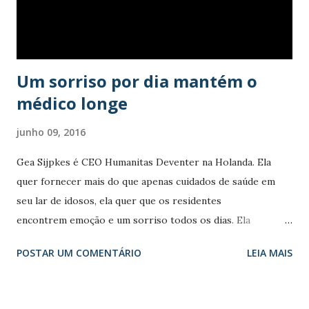
mais, do ponto de vista emocional, é a autonomia e a
necessidade de se sentir atualizados. Com estes espaços é
aberta a possibilidade de continuar fazendo...
Um sorriso por dia mantém o
médico longe
junho 09, 2016
Gea Sijpkes é CEO Humanitas Deventer na Holanda. Ela
quer fornecer mais do que apenas cuidados de saúde em
seu lar de idosos, ela quer que os residentes
encontrem emoção e um sorriso todos os dias. Ela
conseguiu, com uma experiência intergeracional.
POSTAR UM COMENTÁRIO
LEIA MAIS
Comentário do Blog: Humanitas é um dos principais
serviços sociais e organizações da comunidade dos Países
Baixos. Humanitas é uma associação sem fins lucrativos que