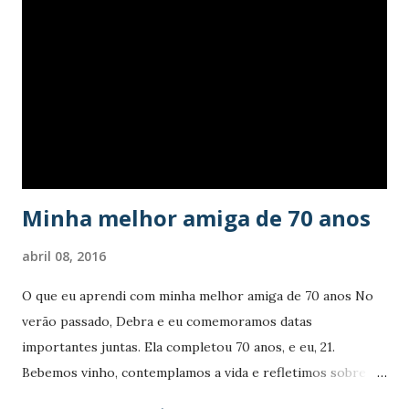
diversificada de público, como também tornaram-se aliados
da saúde. "A gameterapia une o lúdico ao terápico", explica o
professor Leandro Lazzareschi, que coordena a clínica de
fisioterapia da Universidade Cruzeiro do Sul. Ele conta que
pacientes de cinco a 90 anos já foram atendidos pela
gameterapia, que utiliza o sensor de movimento do Xbox
One e jogos que explorem essas funcionalidade...
Minha melhor amiga de 70 anos
abril 08, 2016
O que eu aprendi com minha melhor amiga de 70 anos No
verão passado, Debra e eu comemoramos datas
importantes juntas. Ela completou 70 anos, e eu, 21.
Bebemos vinho, contemplamos a vida e refletimos sobre
quatro anos fabulosos de amizade. Conheci Debra quando