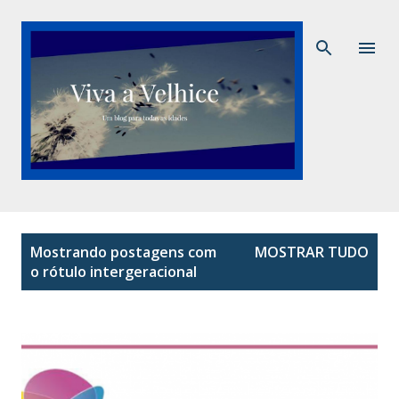
Pular para o conteúdo principal
P
Mostrando postagens com
MOSTRAR TUDO
o
o rótulo
intergeracional
s
t
a
g
e