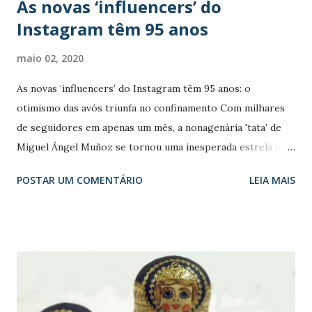
As novas ‘influencers’ do
Instagram têm 95 anos
maio 02, 2020
As novas ‘influencers’ do Instagram têm 95 anos: o
otimismo das avós triunfa no confinamento Com milhares
de seguidores em apenas um mês, a nonagenária 'tata’ de
Miguel Ángel Muñoz se tornou uma inesperada estrela nas
redes durante a quarentena. Falamos com o ator sobre o
POSTAR UM COMENTÁRIO
LEIA MAIS
fenômeno e mostramos as outras avós mais virais do
momento “Cada vez que me conecto, me faz chorar de
alegria de tão bonita que você é”. O conhecido ator
espanhol José Coronado resumiu à perfeição um
sentimento compartilhado por milhares de usuários cada
vez que a tata ( vovó ) Luisa aparece nas suas telas. O ator
Miguel Ángel Muñoz é o responsável pela emocionada