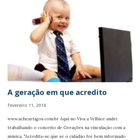
edição, quatro iniciativas dividirão R$ 100 mil. A ação
conjunta dos ministérios da Educação e da Cultura busca
reconhecer as melhores experiências de promoção da
leitura no país. Este ano, a novidade é o interesse por
projetos que tenham crianças e jovens como
protagonistas. Além da possibilidade de fazer a inscrição
individualmente, com autorização dos responsáveis, eles
também podem aparecer no público-alvo das iniciativas.
“Tem os dois vieses: os projetos em que a criança e o
jovem são benefi...
A geração em que acredito
fevereiro 11, 2016
www.acheartigos.com.br Aqui no Viva a Velhice andei
trabalhando o conceito de Gerações na vinculação com a
música. "Acredita-se que se o cidadão for bem informado