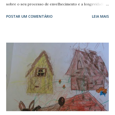
sobre o seu processo de envelhecimento e a longevidade,
ele terá opinião e, seguramente, políticos, cientistas e
POSTAR UM COMENTÁRIO
LEIA MAIS
médicos a conhecerão, o que é bom, pois, em geral, não há
diálogo entre cidadãos e comunidade científica. E, opinando
estará exercendo sua cidadania ao decidir sobre o destino
da humanidade, definindo que tipo de civilização deseja." ¹
Dito isso, vejam a seguir as características das gerações e
detenham-se na Geração Y onde podem estar nossos
filhos e netos. As mudanças estão ocorrendo aí e os jovens
também não estão sendo ouvidos, mas são fortes. "VAMOS
MUDAR O MUNDO!" Nos últimos 60 anos, três gerações
marcaram época e mudaram os valores e o jeito de a
sociedade pensar. Agora é a vez da abusada Geração Y
TRADICIONAIS (até 1945) >>> É a geraç...