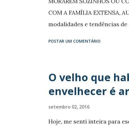
MORAREM SOZINHOS OU CO
Vamos, apenas, galgar os degr
COM A FAMÍLIA EXTENSA, AU
meio dela sem segurar em part
modalidades e tendências de 
iniciativas globais destinadas
POSTAR UM COMENTÁRIO
Desenvolvimento Sustentável 
idosos podem ter importantes
econômico e bem-estar. Enq
O velho que ha
sozinhas, outras moram com 
envelhecer é a
filhos ou netos em lares mult
modalidades e tendências de 
setembro 02, 2016
iniciativas globais destinadas
Hoje, me senti inteira para e
Desenvolvimento Sustentável 