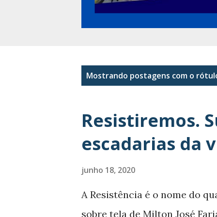
P
Mostrando postagens com o rótu
o
s
Resistiremos. 
t
escadarias da v
a
g
junho 18, 2020
e
A Resistência é o nome do qu
n
sobre tela de Milton José Fari