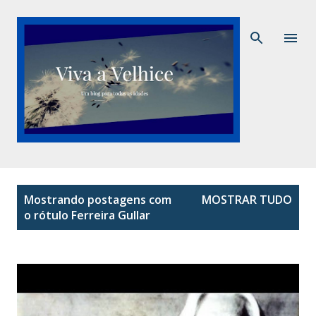
Pular para o conteúdo principal
P
Mostrando postagens com
MOSTRAR TUDO
o
o rótulo
Ferreira Gullar
s
t
a
g
e