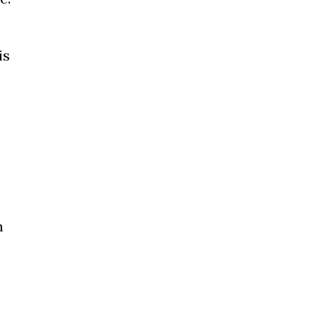
is
m
e