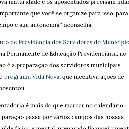
ova maturidade e os aposentados precisam lida
mportante que você se organize para isso, para
empo e sua autonomia”, aconselha.
tuto de Previdência dos Servidores do Municípi
a Permanente de Educação Previdenciária, no
ão é a preparação dos servidores municipais
do
programa Vida Nova
, que incentiva ações de
aposentou.
tadoria é mais do que marcar no calendário
reparação passa por vários campos das nossas
saúde física e mental, preparado financeirament