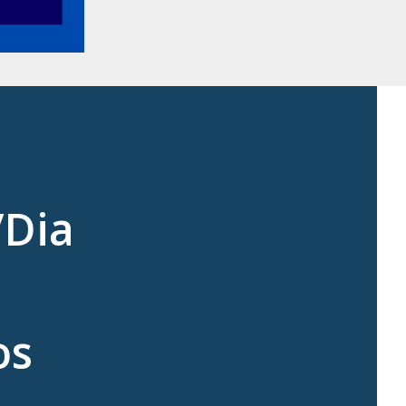
/Dia
os