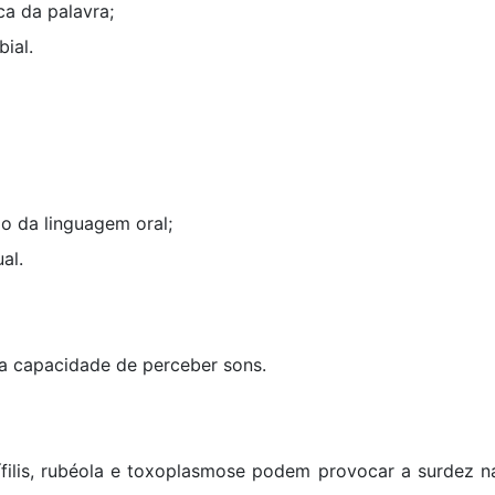
ca da palavra;
bial.
ão da linguagem oral;
al.
da capacidade de perceber sons.
filis, rubéola e toxoplasmose podem provocar a surdez nas