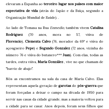
elevaram a Espanha ao
terceiro lugar nos países com maior
expectativa de vida
(atrás do Japão e da Suíça, segundo a
Organização Mundial de Saúde). .
Ao lado de Tomasa na Rua
Enmedio
, também vivem
Catalina
Rodriguez
(70 anos, mora no 57, viúva de
Florencio
),
Clementa Calvo
(76, morador da 69ª e viúva do
açougueiro
Pepe
) e
Segundo Gonzalez
(72 anos, vizinha do
número 76 e viúva do butanero***
Juan
). Com elas, todas as
tardes, outra viúva,
María González
, vive no que chamam de
"barrio de abajo".
Nós as encontramos na sala da casa de María Calvo. Elas
representam aquela geração de
garotas
do
pós-guerra
que
foram forçadas a deixar o campo na década de 1950 para
servir nas casas da cidade grande, mas a maioria voltou para
a cidade para se casar. Anos depois, foram seus filhos que