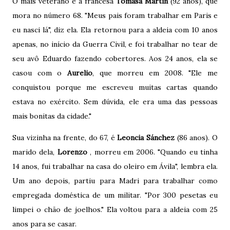
O mais veterano é a francesa
Tomasa Martín
(92 anos), que
mora no número 68. "Meus pais foram trabalhar em Paris e
eu nasci lá", diz ela. Ela retornou para a aldeia com 10 anos
apenas, no início da Guerra Civil, e foi trabalhar no tear de
seu avô Eduardo fazendo cobertores. Aos 24 anos, ela se
casou com o
Aurelio
, que morreu em 2008. "Ele me
conquistou porque me escreveu muitas cartas quando
estava no exército. Sem dúvida, ele era uma das pessoas
mais bonitas da cidade."
Sua vizinha na frente, do 67, é
Leoncia Sánchez
(86 anos). O
marido dela,
Lorenzo
, morreu em 2006. "Quando eu tinha
14 anos, fui trabalhar na casa do oleiro em Ávila", lembra ela.
Um ano depois, partiu para Madri para trabalhar como
empregada doméstica de um militar. "Por 300 pesetas eu
limpei o chão de joelhos." Ela voltou para a aldeia com 25
anos para se casar.