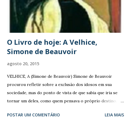
pessoas que não podem mais se olhar no espelho. Sai de
casa e conquista o mundo. Aos 70 anos: Ela olha para si e vê
sabedoria, risos, habilidades, sai para o mundo e aproveita a
vida. Aos 80 an...
O Livro de hoje: A Velhice,
Simone de Beauvoir
agosto 20, 2015
VELHICE, A (Simone de Beauvoir) Simone de Beauvoir
procurou refletir sobre a exclusão dos idosos em sua
sociedade, mas do ponto de vista de que sabia que iria se
tornar um deles, como quem pensava o próprio destino.
Para ela, um dos problemas da sociedade capitalista está no
POSTAR UM COMENTÁRIO
LEIA MAIS
fato de que cada indivíduo percebe as outras pessoas como
meio para a realização de suas necessidades: proteção,