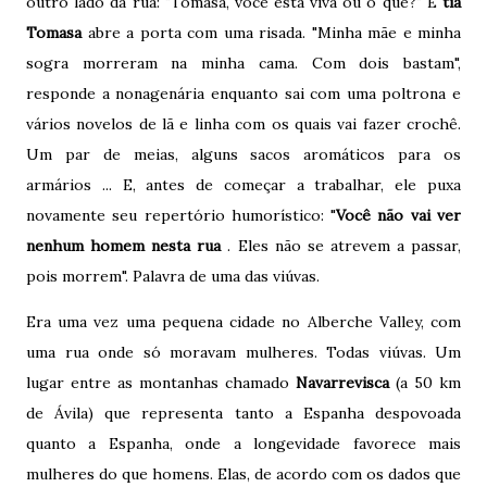
outro lado da rua: "Tomasa, você está viva ou o quê?" E
tia
Tomasa
abre a porta com uma risada. "Minha mãe e minha
sogra morreram na minha cama. Com dois bastam",
responde a nonagenária enquanto sai com uma poltrona e
vários novelos de lã e linha com os quais vai fazer crochê.
Um par de meias, alguns sacos aromáticos para os
armários ... E, antes de começar a trabalhar, ele puxa
novamente seu repertório humorístico: "
Você não vai ver
nenhum homem nesta rua
. Eles não se atrevem a passar,
pois morrem". Palavra de uma das viúvas.
Era uma vez uma pequena cidade no Alberche Valley, com
uma rua onde só moravam mulheres. Todas viúvas. Um
lugar entre as montanhas chamado
Navarrevisca
(a 50 km
de Ávila) que representa tanto a Espanha despovoada
quanto a Espanha, onde a longevidade favorece mais
mulheres do que homens. Elas, de acordo com os dados que