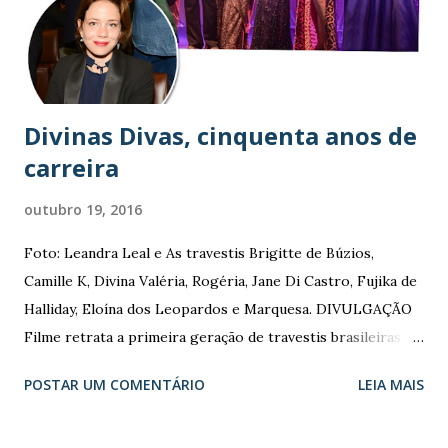
Divinas Divas, cinquenta anos de
carreira
outubro 19, 2016
Foto: Leandra Leal e As travestis Brigitte de Búzios,
Camille K, Divina Valéria, Rogéria, Jane Di Castro, Fujika de
Halliday, Eloína dos Leopardos e Marquesa. DIVULGAÇÃO
Filme retrata a primeira geração de travestis brasileiras
Dirigido por Leandra Leal, ‘Divinas Divas’ traz 8 artistas
POSTAR UM COMENTÁRIO
LEIA MAIS
com 50 anos de carreira teatral. Documentário recebeu
dois prêmios no Festival do Rio e tem estreia prevista para