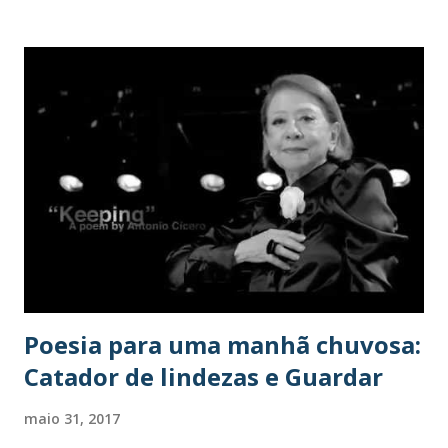
riqueza, prazer, dominação. Desta forma, nos relacionamos
com outras pessoas priorizando nossos desejos, pouco
compreendendo e valorizando suas necessidades. Esse
processo aparece com nitidez em nossa relação com os
idosos. Em seu livro, a pensadora demonstra que há uma
duplicidade nas relações que os mais jovens têm com os
idosos, uma vez que, na maioria das vezes, mesmo sendo
respeitado por sua condição de pai ou de mãe, trata-se o
idoso como uma espécie de ser inferior, tirando dele suas
responsabilidades ou encarando-o como culpado por
sobrecarga de compromissos que imputa a filhos ou
netos....
Poesia para uma manhã chuvosa:
Catador de lindezas e Guardar
maio 31, 2017