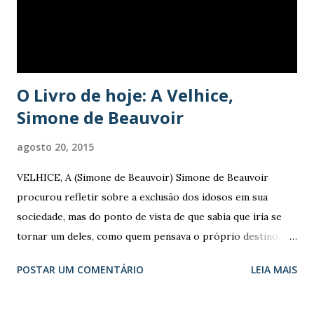
casa e conquista o mundo. Aos 70 anos: Ela olha para si e vê
sabedoria, risos, habilidades, sai para o mundo e aproveita a
vida. Aos 80 an...
O Livro de hoje: A Velhice,
Simone de Beauvoir
agosto 20, 2015
VELHICE, A (Simone de Beauvoir) Simone de Beauvoir
procurou refletir sobre a exclusão dos idosos em sua
sociedade, mas do ponto de vista de que sabia que iria se
tornar um deles, como quem pensava o próprio destino.
Para ela, um dos problemas da sociedade capitalista está no
POSTAR UM COMENTÁRIO
LEIA MAIS
fato de que cada indivíduo percebe as outras pessoas como
meio para a realização de suas necessidades: proteção,