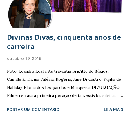
Divinas Divas, cinquenta anos de
carreira
outubro 19, 2016
Foto: Leandra Leal e As travestis Brigitte de Búzios,
Camille K, Divina Valéria, Rogéria, Jane Di Castro, Fujika de
Halliday, Eloína dos Leopardos e Marquesa. DIVULGAÇÃO
Filme retrata a primeira geração de travestis brasileiras
Dirigido por Leandra Leal, ‘Divinas Divas’ traz 8 artistas
POSTAR UM COMENTÁRIO
LEIA MAIS
com 50 anos de carreira teatral. Documentário recebeu
dois prêmios no Festival do Rio e tem estreia prevista para
2017 Muita maquiagem, muito brilho, muito hormônio à flor