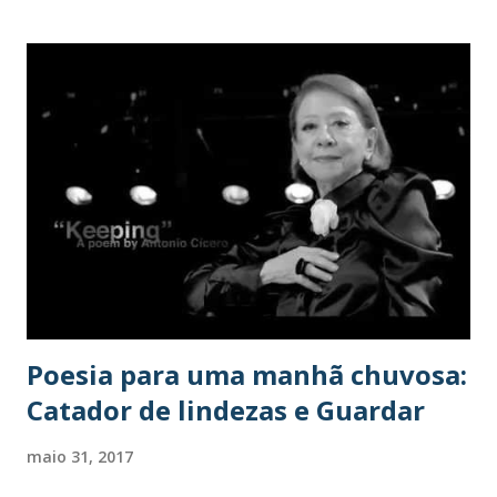
riqueza, prazer, dominação. Desta forma, nos relacionamos
com outras pessoas priorizando nossos desejos, pouco
compreendendo e valorizando suas necessidades. Esse
processo aparece com nitidez em nossa relação com os
idosos. Em seu livro, a pensadora demonstra que há uma
duplicidade nas relações que os mais jovens têm com os
idosos, uma vez que, na maioria das vezes, mesmo sendo
respeitado por sua condição de pai ou de mãe, trata-se o
idoso como uma espécie de ser inferior, tirando dele suas
responsabilidades ou encarando-o como culpado por
sobrecarga de compromissos que imputa a filhos ou
netos....
Poesia para uma manhã chuvosa:
Catador de lindezas e Guardar
maio 31, 2017